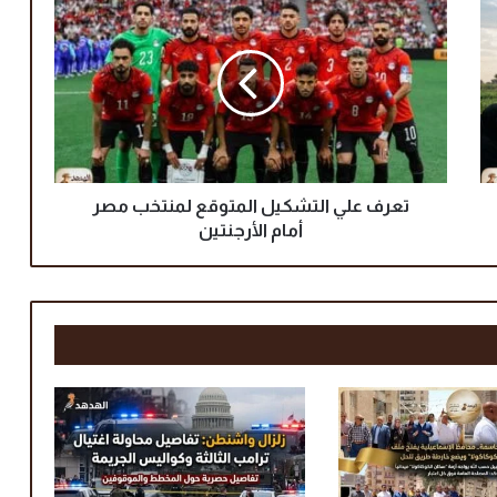
ع
ر
ف
ع
ل
ي
ا
ل
ت
تعرف علي التشكيل المتوقع لمنتخب مصر
ش
أمام الأرجنتين
ك
ي
ل
ا
ل
م
ت
و
ق
ع
ل