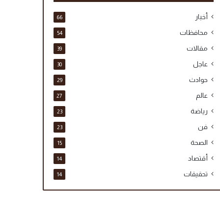
أخبار
66
محافظات
54
مقالات
39
عاجل
30
حوادث
29
عالم
27
رياضة
23
فن
23
الصحة
15
أقتصاد
14
تحقيقات
14