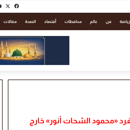
‫X
فيسبو
رياضة
فن
عالم
محافظات
أقتصاد
الصحة
مقالات
 يغرد «محمود الشحات أنور» خارج