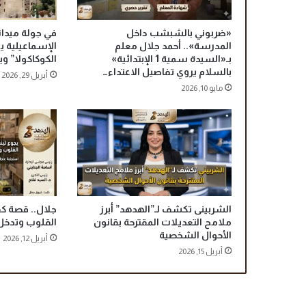
ت
ا
«ضربوني بالشبشب داخل
في جولة ميدا
ل
المدرسة».. أحمد جلال معلم
الإسماعيلية ي
ث
بـ«السيدة سمية 1 الإبتدائية»
الكوكاكولا” و
ع
بالسلام يروي تفاصيل الاعتداء…
أبريل 29, 2026
ا
مايو 10, 2026
ب
ي
ن
ت
ح
ص
د
أ
ر
الشربينى تكشف لـ”الهدهد” أبرز
جلال.. قصة 
ملامح التعديلات المقترحة بقانون
القلوب وتدخل
و
الأحوال الشخصية
ا
أبريل 12, 2026
ح
أبريل 15, 2026
س
ي
د