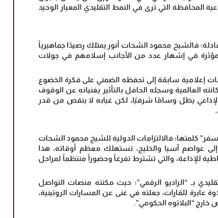
عية المحافظة التي ترى في النمط التقليدي المعيار الوحيد
دلة؛ فالشيخ محمود الشحات أنور يمتلك رصيدًا جماهيرياً
لمؤثرة في إشهار عدد من الأجانب إسلامهم في جولات
ت إعلامية سابقة إلى تحفظه الضمني على فكرة الخضوع
كانته العالمية وسجله الحافل بالتأثير يغنيانه عن الوقوف
د الإذاعي يظل وسامًا شرفيًا، لكن غيابه لا ينقص من قدر
 السفر” كلمتها؛ فالالتزامات الدولية للشيخ محمود الشحات
ن إلى عواصم آسيا والخليج، تستهلك معظم أوقاته، هذا
ية للإذاعة، والتي تشترط تفرغاً وحضوراً منتظماً لمراحل
ليدي بـ “الراديو الرقمي”؛ حيث مكنته منصات التواصل
ة عابرة للقارات، جعلته في غنى عن المسارات الروتينية،
 خارج “البلاتوه الحكومي”.