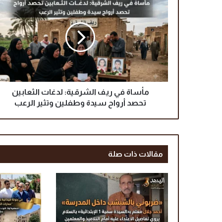
أ
س
ا
ة
ف
ي
ر
ي
ف
مأساة في ريف الشرقية: لدغات الثعابين
ا
تحصد أرواح سيدة وطفلين وتثير الرعب
ل
ش
ر
ق
مقالات ذات صلة
ي
ة
:
ل
د
غ
ا