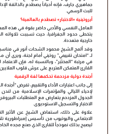
جماهيري جارف، فإنه أحياناً يصطدم بالذائقة الإذا
للبث الرسمي.
أيروتينية «الاختبار» تصطدم بالعالمية؟
العامل النفسي والأدبي حاضر بقوة في هذه المعا
يتخطى حدود الجغرافيا، حيث تسببت تلاواته ا
خارجية متعددة.
وقد ألمح الشيخ محمود الشحات أنور في مناسبا
لـ “امتحان تقييمي” روتيني أمام لجنة، ويرى أن م
في مرتبة “المختَبَر”، وبالنسبة له، فإن الاعتما
القارئ المتمكن المتربع على عرش قلوب الملايين.
أجندة دولية مزدحمة تحكمها لغة الرقمية
إلى جانب اعتبارات الأداء والتقييم، تفرض “أجندة
لإحياء الليالي والمؤتمرات الإسلامية من لند
الجدول المزدحم يتعارض مع المتطلبات البيروقراط
الاختبار والتسجيل الاستوديوى.
علاوة على ذلك، استعاض الشيخ عن الأثير التق
الاجتماعي واليوتيوب من تأسيس إمبراطورية تلاو
ليصبح بذلك نموذجاً للقارئ الذي صنع مجده الخاص