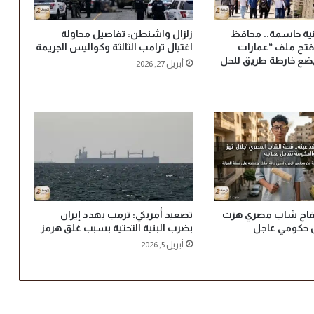
م
ن
نية حاسمة.. محافظ
زلزال واشنطن: تفاصيل محاولة
ت
فتح ملف “عمارات
اغتيال ترامب الثالثة وكواليس الجريمة
خ
يضع خارطة طريق للحل
أبريل 27, 2026
ب
م
ص
ر
أ
م
ا
م
ا
ل
أ
كفاح شاب مصري هزت
تصعيد أمريكي: ترمب يهدد إيران
 حكومي عاجل
بضرب البنية التحتية بسبب غلق هرمز
ر
ج
أبريل 5, 2026
ن
ت
ي
ن