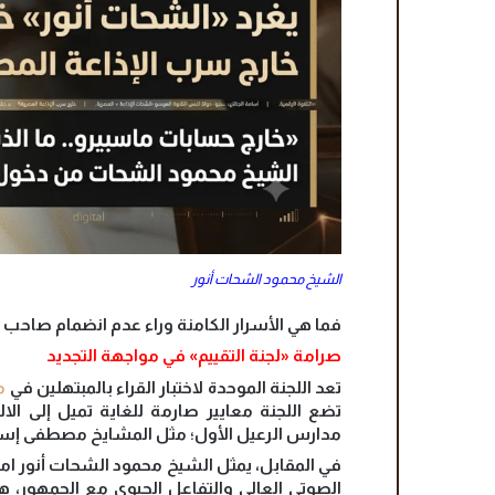
الشيخ محمود الشحات أنور
فما هي الأسرار الكامنة وراء عدم انضمام صاحب “
صرامة «لجنة التقييم» في مواجهة التجديد
تعد اللجنة الموحدة لاختبار القراء بالمبتهلين في
م
تضع اللجنة معايير صارمة للغاية تميل إلى الال
مدارس الرعيل الأول؛ مثل المشايخ مصطفى إسما
في المقابل، يمثل الشيخ محمود الشحات أنور امتداد
الصوتي العالي والتفاعل الحيوي مع الجمهور، ه