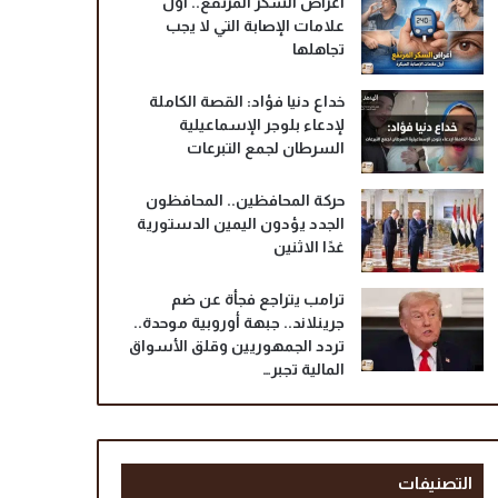
أعراض السكر المرتفع.. أول
علامات الإصابة التي لا يجب
تجاهلها
خداع دنيا فؤاد: القصة الكاملة
لإدعاء بلوجر الإسماعيلية
السرطان لجمع التبرعات
حركة المحافظين.. المحافظون
الجدد يؤدون اليمين الدستورية
غدًا الاثنين
ترامب يتراجع فجأة عن ضم
جرينلاند.. جبهة أوروبية موحدة..
تردد الجمهوريين وقلق الأسواق
المالية تجبر…
التصنيفات