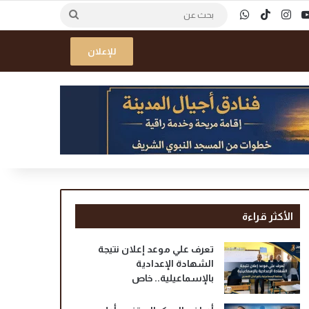
ك
‫YouTube
انستقرام
‫TikTok
واتساب
بحث
عن
للإعلان
الأكثر قراءة
تعرف علي موعد إعلان نتيجة
الشهادة الإعدادية
بالإسماعيلية.. خاص