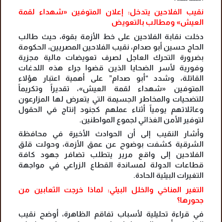
نقيب الفلاحين يتدخل: إعلان المتوفين «شهداء لقمة
العيش» ومطالب بالتعويض
دخلت نقابة الفلاحين على خط الأزمة بقوة، حيث طالب
الحاج حسين أبو صدام، نقيب الفلاحين المصريين، الحكومة
بضرورة التحرك العاجل لصرف تعويضات مالية مجزية
وفورية لأسر الضحايا الذين قضوا جراء هذه اللدغات
القاتلة، وشدد “أبو صدام” على أهمية اعتبار هؤلاء
المتوفين «شهداء لقمة العيش»، تقديراً وتكريماً
للتضحيات والمخاطر الجسيمة التي يتعرض لها المزارعون
وعائلاتهم يومياً أثناء عملهم كجنود إنتاج في الحقول
لتوفير الأمن الغذائي لجموع المواطنين.
وأشار النقيب إلى أن الحوادث الأخيرة في محافظة
الشرقية كشفت بوضوح عن عمق الأزمة، وحولت قلق
الفلاحين إلى واقع مرير يتطلب تضافر جهود كافة
قطاعات الدولة لمساندة القطاع الزراعي في مواجهة
التغيرات البيئية الحادة.
التغير المناخي والخلل البيئي: لماذا خرجت الثعابين من
جحورها؟
في قراءة تحليلية لأسباب تفاقم الظاهرة، أوضح نقيب