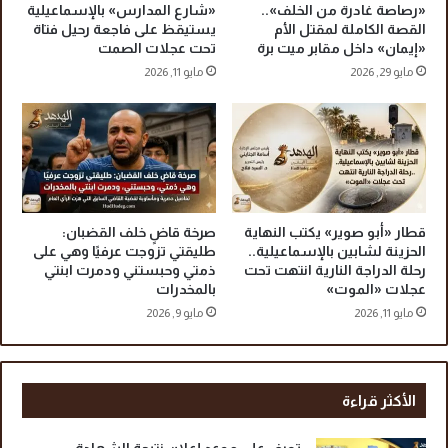
«رصاصة غادرة من الخلف»..
«شارع المدارس» بالإسماعيلية
د
القصة الكاملة لمقتل الأم
يستيقظ على فاجعة رحيل فتاة
ا
«إيمان» داخل مقابر ميت برة
تحت عجلات الصمت
ل
مايو 29, 2026
مايو 11, 2026
ش
ح
ا
ت
أ
ن
و
ر
قطار «أبو صوير» يكتب النهاية
صرخة قاضٍ خلف القضبان:
»
الحزينة لشابين بالإسماعيلية..
طليقتي تزوجت عرفيًا وهي على
خ
رحلة الدراجة النارية انتهت تحت
ذمتي وحبستني ودمرت ابنتي
عجلات «الموت»
بالمخدرات
ا
ر
مايو 11, 2026
مايو 9, 2026
ج
س
ر
ب
الأكثر قراءة
ا
ل
تعرف علي موعد إعلان نتيجة الشهادة