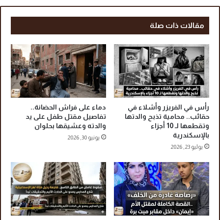
ت
ل
م
ر
ا
ق
مقالات ذات صلة
د
م
ه
ي
إ
ة
ل
.
ى
.
ا
ل
ل
م
ر
ا
رأس في الفريزر وأشلاء في
دماء على فراش الحضانة..
ئ
ذ
حقائب.. محامية تذبح والدتها
تفاصيل مقتل طفل على يد
ي
ا
وتقطعها لـ 10 أجزاء
والدته وعشيقها بحلوان
س
بالإسكندرية
ي
يونيو 30, 2026
ا
غ
يوليو 23, 2026
ل
ر
س
د
ي
«
س
م
ي
ح
م
و