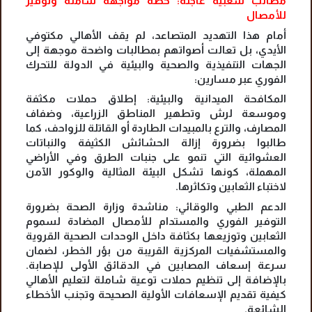
مطالب شعبية عاجلة: خطة مواجهة شاملة وتوفير
للأمصال
أمام هذا التهديد المتصاعد، لم يقف الأهالي مكتوفي
الأيدي، بل تعالت أصواتهم بمطالبات واضحة موجهة إلى
الجهات التنفيذية والصحية والبيئية في الدولة للتحرك
الفوري عبر مسارين:
المكافحة الميدانية والبيئية: إطلاق حملات مكثفة
وموسعة لرش وتطهير المناطق الزراعية، وضفاف
المصارف، والترع بالمبيدات الطاردة أو القاتلة للزواحف، كما
طالبوا بضرورة إزالة الحشائش الكثيفة والنباتات
العشوائية التي تنمو على جنبات الطرق وفي الأراضي
المهملة، كونها تشكل البيئة المثالية والوكور الآمن
لاختباء الثعابين وتكاثرها.
الدعم الطبي والوقائي: مناشدة وزارة الصحة بضرورة
التوفير الفوري والمستدام للأمصال المضادة لسموم
الثعابين وتوزيعها بكثافة داخل الوحدات الصحية القروية
والمستشفيات المركزية القريبة من بؤر الخطر، لضمان
سرعة إسعاف المصابين في الدقائق الأولى للإصابة.
بالإضافة إلى تنظيم حملات توعية شاملة لتعليم الأهالي
كيفية تقديم الإسعافات الأولية الصحيحة وتجنب الأخطاء
الشائعة.