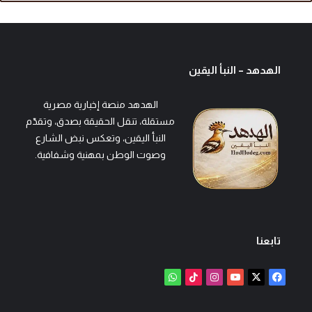
الهدهد – النبأ اليقين
الهدهد منصة إخبارية مصرية
مستقلة، تنقل الحقيقة بصدق، وتقدّم
النبأ اليقين، وتعكس نبض الشارع
وصوت الوطن بمهنية وشفافية.
تابعنا
‫X
فيسبوك
‫YouTube
انستقرام
‫TikTok
واتساب