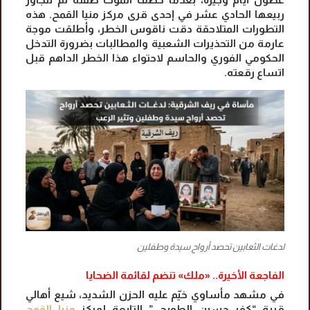
ربيعها الحادي عشر في إحدى قرى مركز منيا القمح. هذه
التطورات المتلاحقة دقت ناقوس الخطر، وأطلقت موجة
عارمة من التحذيرات الشعبية والمطالبات بضرورة التدخل
الحكومي الفوري والحاسم لاحتواء هذا الخطر الداهم قبل
اتساع رقعته.
لدغات الثعابين تحصد أرواح سيدة وطفلين
الفاجعة الأخيرة.. «ملك» تنضم لقائمة الضحايا
في مشهد مأساوي خيّم عليه الحزن الشديد، شيع أهالي
قرية “كفر حسين الطوبجي” التابعة لمركز
منيا القمح