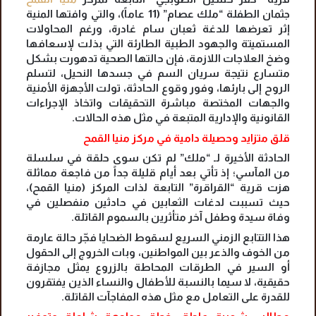
جثمان الطفلة “ملك عصام” (11 عاماً)، والتي وافتها المنية
إثر تعرضها للدغة ثعبان سام غادرة، ورغم المحاولات
المستميتة والجهود الطبية الطارئة التي بذلت لإسعافها
وضخ العلاجات اللازمة، فإن حالتها الصحية تدهورت بشكل
متسارع نتيجة سريان السم في جسدها النحيل، لتسلم
الروح إلى بارئها، وفور وقوع الحادثة، تولت الأجهزة الأمنية
والجهات المختصة مباشرة التحقيقات واتخاذ الإجراءات
القانونية والإدارية المتبعة في مثل هذه الحالات.
قلق متزايد وحصيلة دامية في مركز منيا القمح
الحادثة الأخيرة لـ “ملك” لم تكن سوى حلقة في سلسلة
من المآسي؛ إذ تأتي بعد أيام قليلة جداً من فاجعة مماثلة
هزت قرية “القراقرة” التابعة لذات المركز (منيا القمح)،
حيث تسببت لدغات الثعابين في حادثين منفصلين في
وفاة سيدة وطفل آخر متأثرين بالسموم القاتلة.
هذا التتابع الزمني السريع لسقوط الضحايا فجّر حالة عارمة
من الخوف والذعر بين المواطنين، وبات الخروج إلى الحقول
أو السير في الطرقات المحاطة بالزروع يمثل مجازفة
حقيقية، لا سيما بالنسبة للأطفال والنساء الذين يفتقرون
للقدرة على التعامل مع مثل هذه المفاجآت القاتلة.