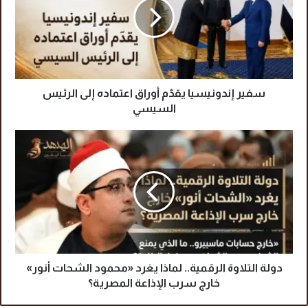
ر
إ
ن
د
و
ن
ي
سفير إندونيسيا يقدّم أوراق اعتماده إلى الرئيس
س
السيسي
ي
ا
د
ي
و
ق
ل
دّ
ة
م
ا
أ
ل
و
ت
ر
ل
ا
ا
ق
و
دولة التلاوة الرقمية.. لماذا يغرد «محمود الشحات أنور»
ا
ة
خارج سرب الإذاعة المصرية؟
ع
ا