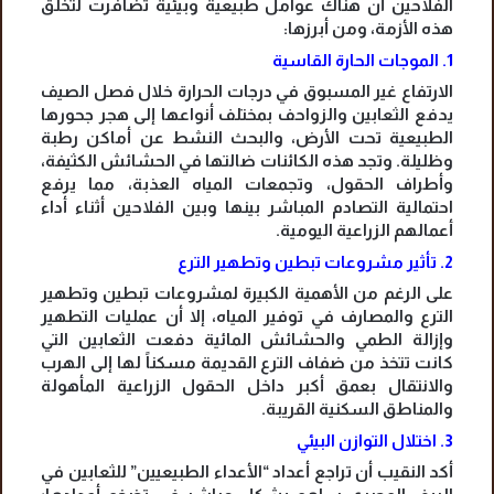
الفلاحين أن هناك عوامل طبيعية وبيئية تضافرت لتخلق
هذه الأزمة، ومن أبرزها:
1. الموجات الحارة القاسية
الارتفاع غير المسبوق في درجات الحرارة خلال فصل الصيف
يدفع الثعابين والزواحف بمختلف أنواعها إلى هجر جحورها
الطبيعية تحت الأرض، والبحث النشط عن أماكن رطبة
وظليلة. وتجد هذه الكائنات ضالتها في الحشائش الكثيفة،
وأطراف الحقول، وتجمعات المياه العذبة، مما يرفع
احتمالية التصادم المباشر بينها وبين الفلاحين أثناء أداء
أعمالهم الزراعية اليومية.
2. تأثير مشروعات تبطين وتطهير الترع
على الرغم من الأهمية الكبيرة لمشروعات تبطين وتطهير
الترع والمصارف في توفير المياه، إلا أن عمليات التطهير
وإزالة الطمي والحشائش المائية دفعت الثعابين التي
كانت تتخذ من ضفاف الترع القديمة مسكناً لها إلى الهرب
والانتقال بعمق أكبر داخل الحقول الزراعية المأهولة
والمناطق السكنية القريبة.
3. اختلال التوازن البيئي
أكد النقيب أن تراجع أعداد “الأعداء الطبيعيين” للثعابين في