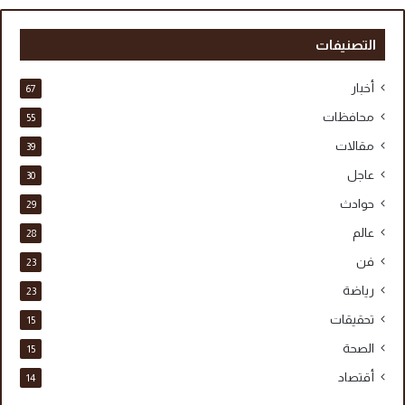
التصنيفات
أخبار
67
محافظات
55
مقالات
39
عاجل
30
حوادث
29
عالم
28
فن
23
رياضة
23
تحقيقات
15
الصحة
15
أقتصاد
14