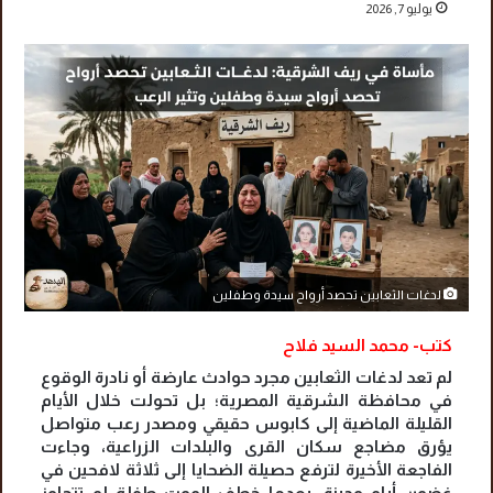
يوليو 7, 2026
لدغات الثعابين تحصد أرواح سيدة وطفلين
كتب- محمد السيد فلاح
لم تعد لدغات الثعابين مجرد حوادث عارضة أو نادرة الوقوع
في محافظة الشرقية المصرية؛ بل تحولت خلال الأيام
القليلة الماضية إلى كابوس حقيقي ومصدر رعب متواصل
يؤرق مضاجع سكان القرى والبلدات الزراعية، وجاءت
الفاجعة الأخيرة لترفع حصيلة الضحايا إلى ثلاثة لافحين في
غضون أيام وجيزة، بعدما خطف الموت طفلة لم تتجاوز