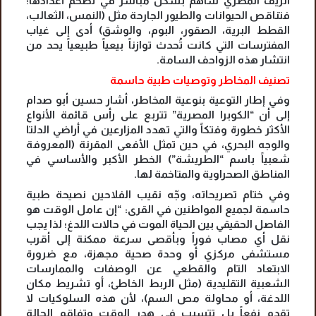
الريف المصري ساهم بشكل مباشر في تضخم أعدادها؛
فتناقص الحيوانات والطيور الجارحة مثل (النمس، الثعالب،
القطط البرية، الصقور، البوم، والوشق) أدى إلى غياب
المفترسات التي كانت تُحدث توازناً بيعياً طبيعياً يحد من
انتشار هذه الزواحف السامة.
تصنيف المخاطر وتوصيات طبية حاسمة
وفي إطار التوعية بنوعية المخاطر، أشار حسين أبو صدام
إلى أن “الكوبرا المصرية” تتربع على رأس قائمة الأنواع
الأكثر خطورة وفتكاً والتي تهدد المزارعين في أراضي الدلتا
والوجه البحري، في حين تمثل الأفعى المقرنة (المعروفة
شعبياً باسم “الطريشة”) الخطر الأكبر والأساسي في
المناطق الصحراوية والمتاخمة لها.
وفي ختام تصريحاته، وجّه نقيب الفلاحين نصيحة طبية
حاسمة لجميع المواطنين في القرى: “إن عامل الوقت هو
الفاصل الحقيقي بين الحياة الموت في حالات اللدغ؛ لذا يجب
نقل أي مصاب فوراً وبأقصى سرعة ممكنة إلى أقرب
مستشفى مركزي أو وحدة صحية مجهزة، مع ضرورة
الابتعاد التام والقطعي عن الوصفات والممارسات
الشعبية التقليدية (مثل الربط الخاطئ، أو تشريط مكان
اللدغة، أو محاولة مص السم)، لأن هذه السلوكيات لا
تقدم نفعاً بل تتسبب في هدر الوقت وتفاقم الحالة