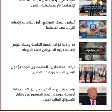
إ
الإعدادية بالإسماعيلية.. خاص
ذ
ا
ع
أعراض السكر المرتفع.. أول علامات الإصابة
ة
التي لا يجب تجاهلها
ا
ل
م
خداع دنيا فؤاد: القصة الكاملة لإدعاء بلوجر
ص
الإسماعيلية السرطان لجمع التبرعات
ر
ي
ة
؟
حركة المحافظين.. المحافظون الجدد يؤدون
اليمين الدستورية غدًا الاثنين
ترامب يتراجع فجأة عن ضم جرينلاند.. جبهة
أوروبية موحدة.. تردد الجمهوريين وقلق
الأسواق المالية تجبر…