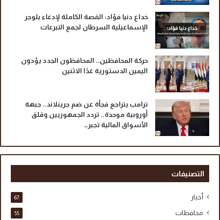
ا
ر
خداع دنيا فؤاد: القصة الكاملة لإدعاء بلوجر
د
الإسماعيلية السرطان لجمع التبرعات
ا
ل
ب
حركة المحافظين.. المحافظون الجدد يؤدون
ش
اليمين الدستورية غدًا الاثنين
ر
ي
ة
ترامب يتراجع فجأة عن ضم جرينلاند.. جبهة
ا
أوروبية موحدة.. تردد الجمهوريين وقلق
ل
الأسواق المالية تجبر…
إ
ل
ك
ت
ر
التصنيفات
و
ن
أخبار
67
ي
ة
محافظات
55