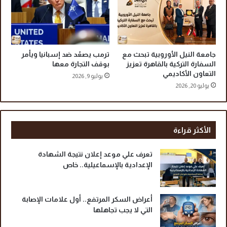
ا
ي
ة
د
ا
ة
ل
و
س
ط
جامعة النيل الأوروبية تبحث مع
ترمب يصعّد ضد إسبانيا ويأمر
و
ف
السفارة التركية بالقاهرة تعزيز
بوقف التجارة معها
ي
التعاون الأكاديمي
ل
يوليو 9, 2026
س
ي
يوليو 20, 2026
ح
ن
و
و
ل
ت
«
ث
الأكثر قراءة
إ
ي
د
ر
تعرف علي موعد إعلان نتيجة الشهادة
ا
ا
الإعدادية بالإسماعيلية.. خاص
ر
ل
ة
ر
ا
ع
أعراض السكر المرتفع.. أول علامات الإصابة
ل
ب
التي لا يجب تجاهلها
م
و