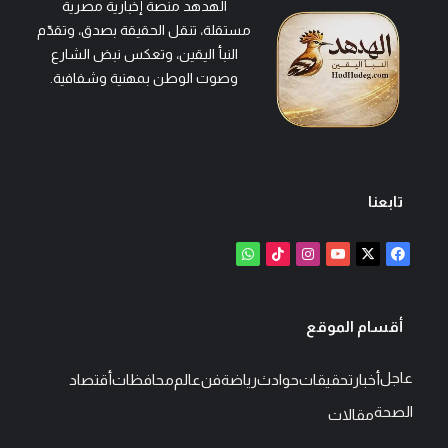
الهدهد منصة إخبارية مصرية
مستقلة، تنقل الحقيقة بصدق، وتقدّم
النبأ اليقين، وتعكس نبض الشارع
وصوت الوطن بمهنية وشفافية.
تابعنا
‫X
فيسبوك
‫YouTube
انستقرام
‫TikTok
واتساب
أقسام الموقع
عاجل
أخبار
تحقيقات
حوادث
رياضة
فن
عالم
محافظات
أقتصاد
الصحة
مقالات