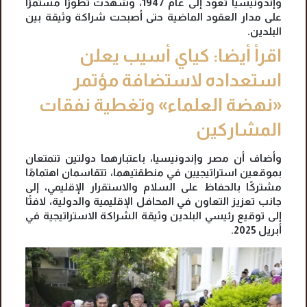
وإندونيسيا تعود إلى عام 1947، وشهدت تطورًا مستمرًا
على مدار العقود الماضية حتى أصبحت شراكة وثيقة بين
البلدين.
اقرأ أيضا: كياي أسيب يعلن
استعداده لاستضافة مؤتمر
«نهضة العلماء» وتغطية نفقات
المشاركين
وأضاف أن مصر وإندونيسيا، باعتبارهما دولتين تتمتعان
بموقعين استراتيجيين في منطقتيهما، تتقاسمان اهتمامًا
مشتركًا بالحفاظ على السلام والاستقرار الإقليمي، إلى
جانب تعزيز التعاون في المحافل الإقليمية والدولية، لافتًا
إلى توقيع رئيسي البلدين وثيقة الشراكة الاستراتيجية في
أبريل 2025.