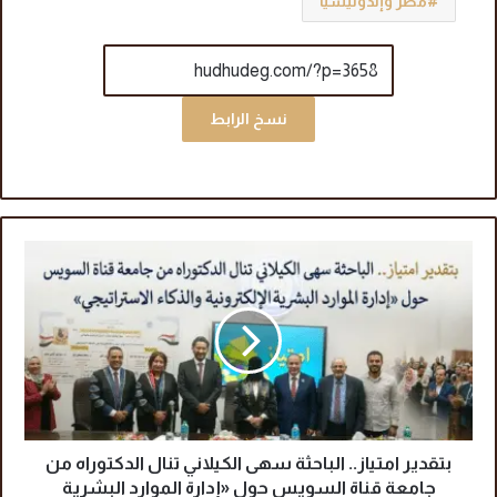
مصر وإندونيسيا
نسخ الرابط
ب
ت
ق
د
ي
ر
ا
م
ت
ي
بتقدير امتياز.. الباحثة سهى الكيلاني تنال الدكتوراه من
ا
جامعة قناة السويس حول «إدارة الموارد البشرية