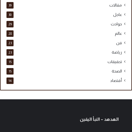
و
مقالات
39
ا
ل
عاجل
30
ذ
حوادث
29
ك
ا
عالم
28
ء
فن
23
ا
ل
رياضة
23
ا
تحقيقات
15
س
ت
الصحة
15
ر
أقتصاد
14
ا
ت
ي
ج
ي
»
الهدهد – النبأ اليقين