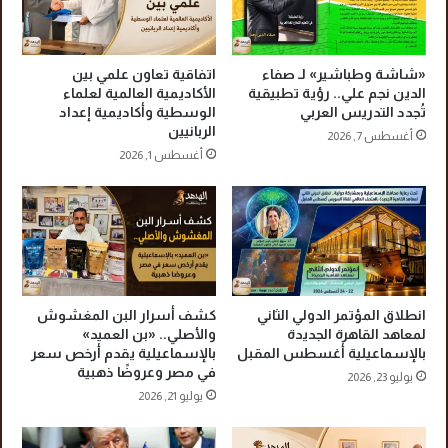
ت
د
ن
غ
ا
ا
ل
ت
«شاشة وطباشير» لـ صفاء
اتفاقية تعاون علمي بين
ا
ا
الدين نجم علي.. رؤية تطبيقية
الأكاديمية العالمية لعلماء
ل
ل
تُجدد التدريس العربي
الوسطية وأكاديمية إعداد
د
الربانيين
ث
أغسطس 7, 2026
ك
ع
أغسطس 1, 2026
ت
ا
و
ب
ر
ي
ا
ن
ه
ت
م
ح
ن
ص
انطلاق المؤتمر الدولي الثاني
كشف أسرار البن المغشوش
ج
د
لمعاهد القاهرة الجديدة
والأصلي.. «بن العميد»
ا
أ
بالإسماعيلية أغسطس المقبل
بالإسماعيلية يقدم أرخص سعر
م
ر
في مصر وعروضًا ذهبية
يوليو 23, 2026
ع
و
يوليو 21, 2026
ة
ا
ق
ح
ن
س