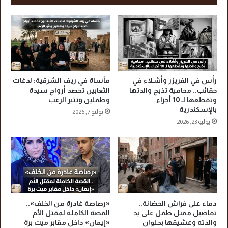
س
ل
ي
إ
ن
س
ي
م
ة
ا
.
ع
.
ي
ش
ل
رأس في الفريزر وأشلاء في
مأساة في ريف الشرقية: لدغات
ك
ي
حقائب.. محامية تذبح والدتها
الثعابين تحصد أرواح سيدة
ا
ة
وتقطعها لـ 10 أجزاء
وطفلين وتثير الرعب
و
بالإسكندرية
ي
يوليو 7, 2026
ى
س
يوليو 23, 2026
م
ت
ن
ي
ر
ق
د
ظ
ا
ع
ء
ل
ة
ى
دماء على فراش الحضانة..
«رصاصة غادرة من الخلف»..
ا
ف
تفاصيل مقتل طفل على يد
القصة الكاملة لمقتل الأم
ل
ا
والدته وعشيقها بحلوان
«إيمان» داخل مقابر ميت برة
خ
ج