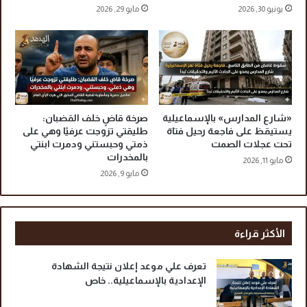
يونيو 30, 2026
مايو 29, 2026
ب
ع
ز
ة
ا
ر
ل
ح
م
ي
د
ل
ع
ف
م
ت
«شارع المدارس» بالإسماعيلية
صرخة قاضٍ خلف القضبان:
و
ا
يستيقظ على فاجعة رحيل فتاة
طليقتي تزوجت عرفيًا وهي على
ت
ة
تحت عجلات الصمت
ذمتي وحبستني ودمرت ابنتي
ل
بالمخدرات
ت
مايو 11, 2026
ا
ح
مايو 9, 2026
ع
ت
ب
ع
ب
ج
ا
ل
الأكثر قراءة
ل
ا
ت
ت
تعرف علي موعد إعلان نتيجة الشهادة
م
ا
الإعدادية بالإسماعيلية.. خاص
و
ل
ي
ص