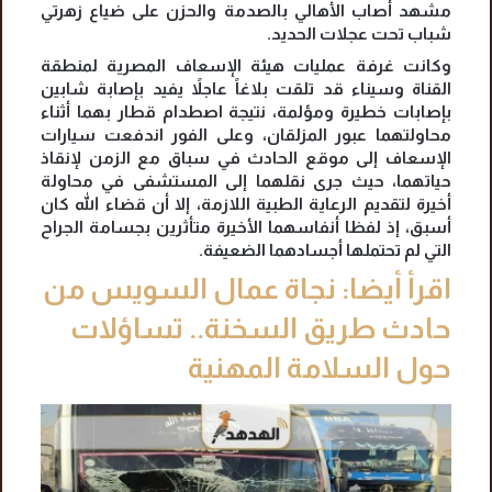
مشهد أصاب الأهالي بالصدمة والحزن على ضياع زهرتي
شباب تحت عجلات الحديد.
وكانت غرفة عمليات هيئة الإسعاف المصرية لمنطقة
القناة وسيناء قد تلقت بلاغاً عاجلاً يفيد بإصابة شابين
بإصابات خطيرة ومؤلمة، نتيجة اصطدام قطار بهما أثناء
محاولتهما عبور المزلقان، وعلى الفور اندفعت سيارات
الإسعاف إلى موقع الحادث في سباق مع الزمن لإنقاذ
حياتهما، حيث جرى نقلهما إلى المستشفى في محاولة
أخيرة لتقديم الرعاية الطبية اللازمة، إلا أن قضاء الله كان
أسبق، إذ لفظا أنفاسهما الأخيرة متأثرين بجسامة الجراح
التي لم تحتملها أجسادهما الضعيفة.
اقرأ أيضا: نجاة عمال السويس من
حادث طريق السخنة.. تساؤلات
حول السلامة المهنية