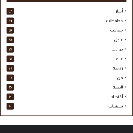
أخبار
67
محافظات
54
مقالات
39
عاجل
30
حوادث
29
عالم
28
رياضة
23
فن
23
الصحة
15
أقتصاد
14
تحقيقات
14