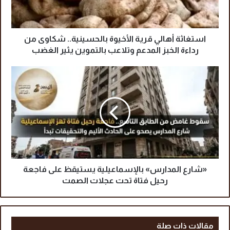
ة
أ
ه
ا
استغاثة أهالي قرية الأخيوة بالحسينية.. شكاوى من
ل
رداءة الخبز المدعم وتلاعب بالتموين يثير الغضب
ي
ق
«
ر
ش
ي
ا
ة
ر
ا
ع
ل
ا
أ
ل
خ
م
ي
د
و
ا
«شارع المدارس» بالإسماعيلية يستيقظ على فاجعة
ة
ر
رحيل فتاة تحت عجلات الصمت
ب
س
ا
»
ل
ب
ح
ا
مقالات ذات صلة