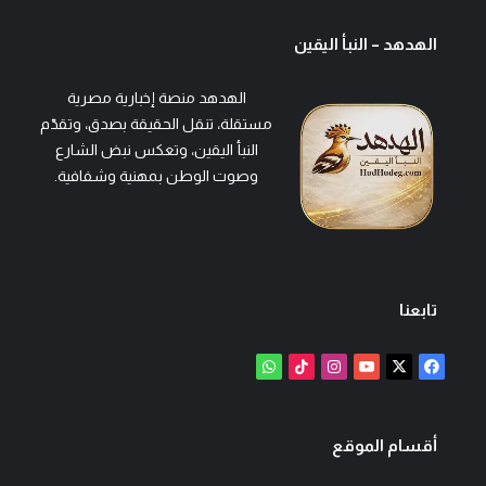
الهدهد – النبأ اليقين
الهدهد منصة إخبارية مصرية
مستقلة، تنقل الحقيقة بصدق، وتقدّم
النبأ اليقين، وتعكس نبض الشارع
وصوت الوطن بمهنية وشفافية.
تابعنا
‫X
فيسبوك
‫YouTube
انستقرام
‫TikTok
واتساب
أقسام الموقع