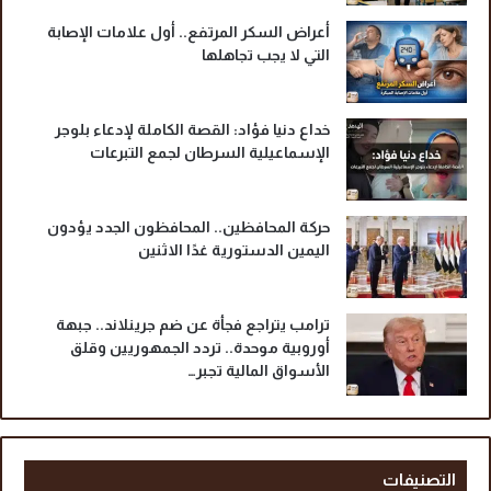
ن
م
أعراض السكر المرتفع.. أول علامات الإصابة
ي
ت
التي لا يجب تجاهلها
ث
ي
ر
ا
خداع دنيا فؤاد: القصة الكاملة لإدعاء بلوجر
ل
الإسماعيلية السرطان لجمع التبرعات
غ
ض
ب
حركة المحافظين.. المحافظون الجدد يؤدون
اليمين الدستورية غدًا الاثنين
ترامب يتراجع فجأة عن ضم جرينلاند.. جبهة
أوروبية موحدة.. تردد الجمهوريين وقلق
الأسواق المالية تجبر…
التصنيفات