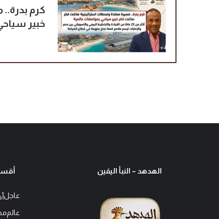
كرم بدرة..
خبير سياحي
الهدهد – النبأ اليقين
أقسا
عاجل
أخ
عالم
مح