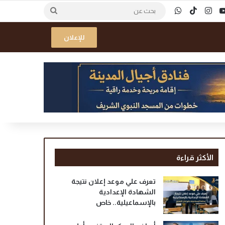
ك
‫YouTube
انستقرام
‫TikTok
واتساب
بحث
عن
للإعلان
الأكثر قراءة
تعرف علي موعد إعلان نتيجة
الشهادة الإعدادية
بالإسماعيلية.. خاص