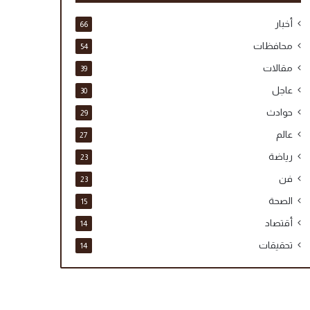
أخبار
66
محافظات
54
مقالات
39
عاجل
30
حوادث
29
عالم
27
رياضة
23
فن
23
الصحة
15
أقتصاد
14
تحقيقات
14