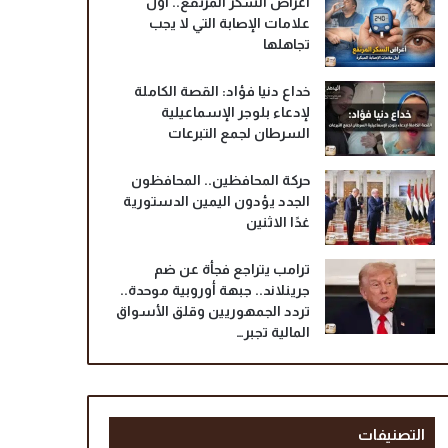
أعراض السكر المرتفع.. أول
علامات الإصابة التي لا يجب
تجاهلها
خداع دنيا فؤاد: القصة الكاملة
لإدعاء بلوجر الإسماعيلية
السرطان لجمع التبرعات
حركة المحافظين.. المحافظون
الجدد يؤدون اليمين الدستورية
غدًا الاثنين
ترامب يتراجع فجأة عن ضم
جرينلاند.. جبهة أوروبية موحدة..
تردد الجمهوريين وقلق الأسواق
المالية تجبر…
التصنيفات