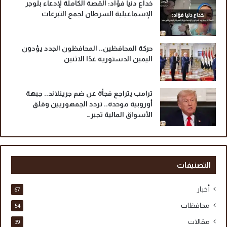
خداع دنيا فؤاد: القصة الكاملة لإدعاء بلوجر
الإسماعيلية السرطان لجمع التبرعات
حركة المحافظين.. المحافظون الجدد يؤدون
اليمين الدستورية غدًا الاثنين
ترامب يتراجع فجأة عن ضم جرينلاند.. جبهة
أوروبية موحدة.. تردد الجمهوريين وقلق
الأسواق المالية تجبر…
التصنيفات
أخبار
67
محافظات
54
مقالات
39