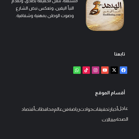
مستقلة، تنقل الحقيقة بصدق، وتقدّم
النبأ اليقين، وتعكس نبض الشارع
وصوت الوطن بمهنية وشفافية.
تابعنا
‫X
فيسبوك
‫YouTube
انستقرام
‫TikTok
واتساب
أقسام الموقع
عاجل
أخبار
تحقيقات
حوادث
رياضة
فن
عالم
محافظات
أقتصاد
الصحة
مقالات