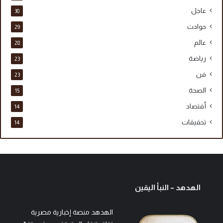
عاجل
30
حوادث
29
عالم
28
رياضة
23
فن
23
الصحة
15
أقتصاد
14
تحقيقات
14
الهدهد – النبأ اليقين
الهدهد منصة إخبارية مصرية