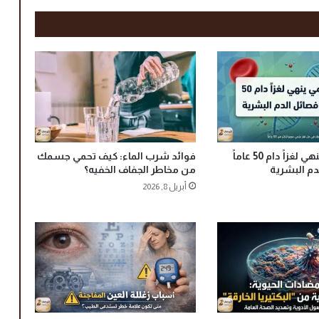
ز
م
ة
ح
م
ا
ي
ة
ا
ج
كشف علمي ينهي لغزاً دام 50 عاماً
فوائد شرب الماء: كيف تحمي جسمك
ت
م البشرية
من مخاطر الجفاف الخفيه؟
م
أبريل 8, 2026
ا
ع
ي
ة
ع
ا
ج
ل
ة