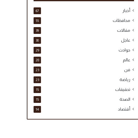
أخبار
67
محافظات
55
مقالات
39
عاجل
30
حوادث
29
عالم
28
فن
23
رياضة
23
تحقيقات
15
الصحة
15
أقتصاد
14