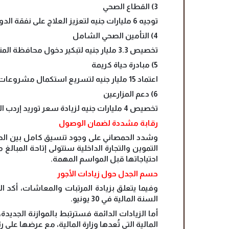
3) القطاع الصحي
توجيه 6 مليارات جنيه لتعزيز العلاج على نفقة الدولة، وإنهاء قوائم انتظار العمليات.
4) التأمين الصحي الشامل
تخصيص 3.3 مليار جنيه لتبكير دخول محافظة المنيا إلى المنظومة اعتبارًا من أبريل المقبل.
5) مبادرة حياة كريمة
اعتماد 15 مليار جنيه لتسريع استكمال مشروعات المرحلة الأولى من حياة كريمة.
6) دعم المزارعين
تخصيص 4 مليارات جنيه لزيادة سعر توريد إردب القمح من 2200 إلى 2350 جنيهًا.
رقابة مشددة لضمان الوصول
وشدد الحمصاني على وجود تنسيق كامل بين الحكومة
التموين والتجارة الداخلية ستتولى إتاحة المبالغ 
احتياجاتها قبل المواسم المهمة.
حسم الجدل حول زيادات الأجور
وفيما يتعلق بزيادة المرتبات والمعاشات، أكد ا
السنة المالية في 30 يونيو.
أما الزيادات الدائمة فسترتبط بالموازنة الجديدة
المالية التي تُعدها وزارة المالية، مع عرضها على