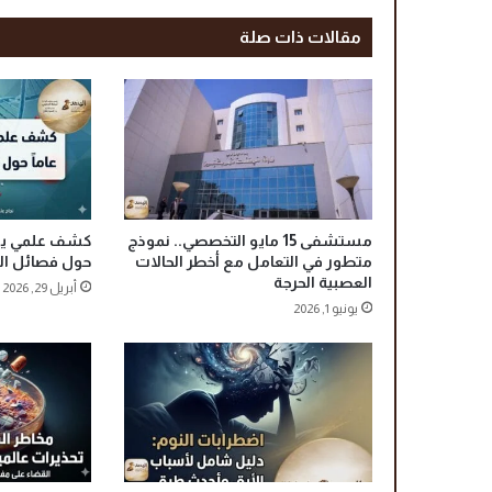
ك
ي
مقالات ذات صلة
ب
ع
د
ع
ب
و
ر
ا
مستشفى 15 مايو التخصصي.. نموذج
ل
متطور في التعامل مع أخطر الحالات
حول فصائل الد
ك
العصبية الحرجة
أبريل 29, 2026
و
يونيو 1, 2026
ن
ف
د
ر
ا
ل
ي
ة