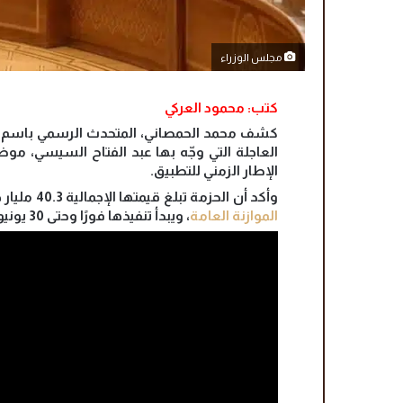
مجلس الوزراء
كتب: محمود العركي
كشف محمد الحمصاني، المتحدث الرسمي باسم مجل
العاجلة التي وجّه بها عبد الفتاح السيسي، موض
الإطار الزمني للتطبيق.
وأكد أن الحزمة تبلغ قيمتها الإجمالية 40.3 مليار جنيه، وهي اعتمادات استثنائية إضافية إلى ما هو مدرج في
الموازنة العامة
، ويبدأ تنفيذها فورًا وحتى 30 يونيو المقبل.