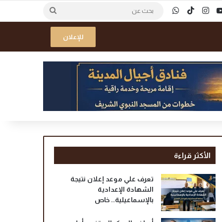
ك
‫YouTube
انستقرام
‫TikTok
واتساب
بحث
عن
للإعلان
الأكثر قراءة
تعرف علي موعد إعلان نتيجة
الشهادة الإعدادية
بالإسماعيلية.. خاص