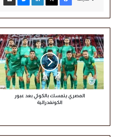
ا
ل
م
ص
ر
ي
ي
ت
م
س
المصري يتمسك بالكوكي بعد عبور
ك
الكونفدرالية
ب
ا
ل
ك
و