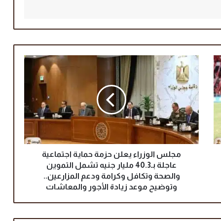
م
ج
ل
س
ا
ل
و
ز
ر
ا
مجلس الوزراء يعلن حزمة حماية اجتماعية
ء
عاجلة بـ40.3 مليار جنيه تشمل التموين
ي
والصحة وتكافل وكرامة ودعم المزارعين..
ع
وتوضيح موعد زيادة الأجور والمعاشات
ل
ن
ح