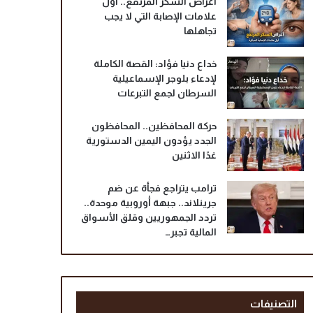
أعراض السكر المرتفع.. أول
علامات الإصابة التي لا يجب
تجاهلها
خداع دنيا فؤاد: القصة الكاملة
لإدعاء بلوجر الإسماعيلية
السرطان لجمع التبرعات
حركة المحافظين.. المحافظون
الجدد يؤدون اليمين الدستورية
غدًا الاثنين
ترامب يتراجع فجأة عن ضم
جرينلاند.. جبهة أوروبية موحدة..
تردد الجمهوريين وقلق الأسواق
المالية تجبر…
التصنيفات