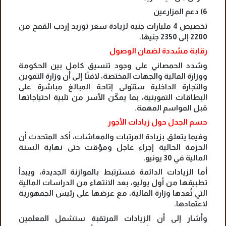
6) دعم المزارعين
تخصيص 4 مليارات جنيه لزيادة سعر توريد إردب القمح من
2200 إلى 2350 جنيهًا.
رقابة مشددة لضمان الوصول
وشدد الحمصاني على وجود تنسيق كامل بين الحكومة
ووزارة المالية والجهات المختصة، لافتًا إلى أن وزارة التموين
والتجارة الداخلية ستتولى إتاحة المبالغ مباشرة على
البطاقات التموينية، بما يمكّن الأسر من تلبية احتياجاتها
قبل المواسم المهمة.
حسم الجدل حول زيادات الأجور
وفيما يتعلق بزيادة المرتبات والمعاشات، أكد المتحدث أن
الحزمة الحالية إجراء عاجل ومؤقت حتى نهاية السنة
المالية في 30 يونيو.
أما الزيادات الدائمة فسترتبط بالموازنة الجديدة، ويبدأ
تطبيقها من أول يوليو، بعد الانتهاء من الدراسات المالية
التي تُعدها وزارة المالية، مع عرضها على رئيس الجمهورية
لاعتمادها.
وأشار إلى أن الزيادات المرتقبة ستشمل المعلمين