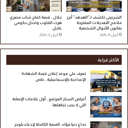
ي
ن
أ
الشربينى تكشف لـ”الهدهد” أبرز
جلال.. قصة كفاح شاب مصري
م
ملامح التعديلات المقترحة
هزت القلوب وتدخل حكومي
بقانون الأحوال الشخصية
عاجل
ا
م
أبريل 15, 2026
أبريل 12, 2026
ا
ل
ر
ئ
الأكثر قراءة
ي
س
تعرف علي موعد إعلان نتيجة الشهادة
الإعدادية بالإسماعيلية.. خاص
أعراض السكر المرتفع.. أول علامات الإصابة
التي لا يجب تجاهلها
خداع دنيا فؤاد: القصة الكاملة لإدعاء بلوجر