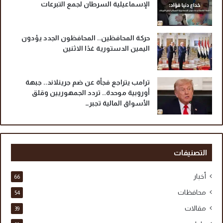
الإسماعيلية السرطان لجمع التبرعات
حركة المحافظين.. المحافظون الجدد يؤدون
اليمين الدستورية غدًا الاثنين
ترامب يتراجع فجأة عن ضم جرينلاند.. جبهة
أوروبية موحدة.. تردد الجمهوريين وقلق
الأسواق المالية تجبر…
التصنيفات
أخبار
66
محافظات
54
مقالات
39