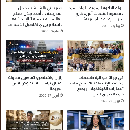
ت
ح
م
ا
دولة التلاوة الرقمية.. لماذا يغرد
«ضربوني بالشبشب داخل
ا
ف
«محمود الشحات أنور» خارج
المدرسة».. أحمد جلال معلم
ع
ظ
سرب الإذاعة المصرية؟
بـ«السيدة سمية 1 الإبتدائية»
بالسلام يروي تفاصيل الاعتداء…
ي
ي
يوليو 7, 2026
ة
ن
مايو 10, 2026
ا
ك
ل
ا
ج
م
د
ل
ي
ة
د
ب
ة
ع
في جولة ميدانية حاسمة..
زلزال واشنطن: تفاصيل محاولة
د
محافظ الإسماعيلية يفتح ملف
اغتيال ترامب الثالثة وكواليس
أ
“عمارات الكوكاكولا” ويضع
الجريمة
د
خارطة طريق للحل
أبريل 27, 2026
ا
أبريل 29, 2026
ء
ا
ل
ي
م