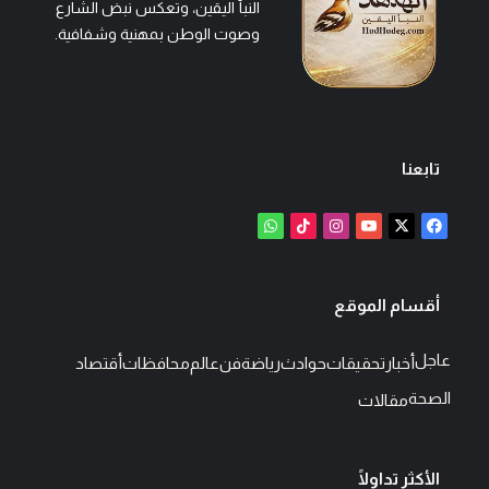
النبأ اليقين، وتعكس نبض الشارع
وصوت الوطن بمهنية وشفافية.
تابعنا
‫X
فيسبوك
‫YouTube
انستقرام
‫TikTok
واتساب
أقسام الموقع
عاجل
أخبار
تحقيقات
حوادث
رياضة
فن
عالم
محافظات
أقتصاد
الصحة
مقالات
الأكثر تداولًا