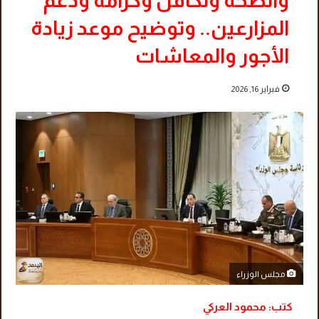
والصحة وتكافل وكرامة ودعم
المزارعين.. وتوضيح موعد زيادة
الأجور والمعاشات
فبراير 16, 2026
مجلس الوزراء
كتب: محمود العركي