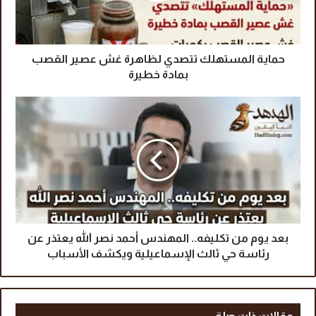
ل
م
س
ت
حماية المستهلك تتصدي لظاهرة غش عصير القصب
ه
بمادة خطيرة
ل
ك
ب
ت
ع
ت
د
ص
ي
د
و
ي
م
ل
م
ظ
ن
ا
ت
ه
ك
بعد يوم من تكليفه.. المهندس أحمد نصر الله يعتذر عن
ر
ل
رئاسة حي ثالث الإسماعيلية ويكشف الأسباب
ة
ي
غ
ف
ش
ه
ع
.
مقالات ذات صلة