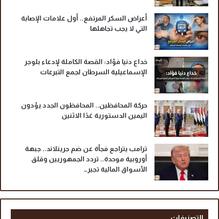
ا
ع
أعراض السكر المرتفع.. أول علامات الإصابة
ي
التي لا يجب تجاهلها
ل
ي
ة
خداع دنيا فؤاد: القصة الكاملة لإدعاء بلوجر
و
الإسماعيلية السرطان لجمع التبرعات
ي
ك
ش
ف
حركة المحافظين.. المحافظون الجدد يؤدون
ا
اليمين الدستورية غدًا الاثنين
ل
أ
س
ترامب يتراجع فجأة عن ضم جرينلاند.. جبهة
ب
أوروبية موحدة.. تردد الجمهوريين وقلق
ا
الأسواق المالية تجبر…
ب
التصنيفات