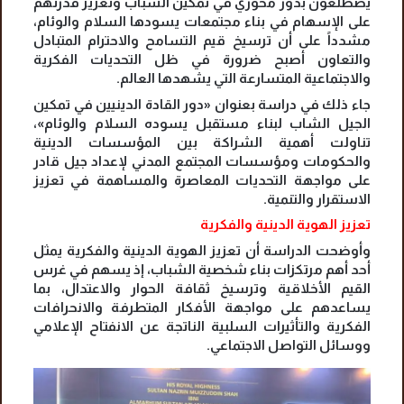
يضطلعون بدور محوري في تمكين الشباب وتعزيز قدرتهم
على الإسهام في بناء مجتمعات يسودها السلام والوئام،
مشدداً على أن ترسيخ قيم التسامح والاحترام المتبادل
والتعاون أصبح ضرورة في ظل التحديات الفكرية
والاجتماعية المتسارعة التي يشهدها العالم.
جاء ذلك في دراسة بعنوان «دور القادة الدينيين في تمكين
الجيل الشاب لبناء مستقبل يسوده السلام والوئام»،
تناولت أهمية الشراكة بين المؤسسات الدينية
والحكومات ومؤسسات المجتمع المدني لإعداد جيل قادر
على مواجهة التحديات المعاصرة والمساهمة في تعزيز
الاستقرار والتنمية.
تعزيز الهوية الدينية والفكرية
وأوضحت الدراسة أن تعزيز الهوية الدينية والفكرية يمثل
أحد أهم مرتكزات بناء شخصية الشباب، إذ يسهم في غرس
القيم الأخلاقية وترسيخ ثقافة الحوار والاعتدال، بما
يساعدهم على مواجهة الأفكار المتطرفة والانحرافات
الفكرية والتأثيرات السلبية الناتجة عن الانفتاح الإعلامي
ووسائل التواصل الاجتماعي.