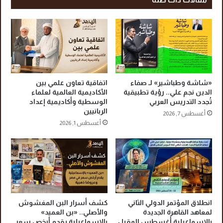
ص
.
ي
ا
ر
ل
ا
م
ل
ه
ق
ن
ص
د
ب
س
«شاشة وطباشير» لـ صفاء
اتفاقية تعاون علمي بين
ب
أ
الدين نجم علي.. رؤية تطبيقية
الأكاديمية العالمية لعلماء
م
ح
تُجدد التدريس العربي
الوسطية وأكاديمية إعداد
ا
الربانيين
م
أغسطس 7, 2026
د
د
أغسطس 1, 2026
ة
ن
خ
ص
ط
ر
ي
ا
ر
ل
ة
ل
ه
انطلاق المؤتمر الدولي الثاني
كشف أسرار البن المغشوش
ي
لمعاهد القاهرة الجديدة
والأصلي.. «بن العميد»
ع
بالإسماعيلية أغسطس المقبل
بالإسماعيلية يقدم أرخص سعر