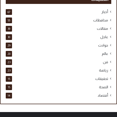
أخبار
67
محافظات
55
مقالات
39
عاجل
30
حوادث
29
عالم
28
فن
23
رياضة
23
تحقيقات
15
الصحة
15
أقتصاد
14