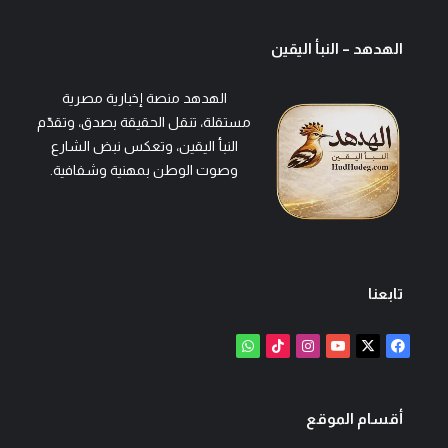
الهدهد – النبأ اليقين
الهدهد منصة إخبارية مصرية
مستقلة، تنقل الحقيقة بصدق، وتقدّم
النبأ اليقين، وتعكس نبض الشارع
وصوت الوطن بمهنية وشفافية.
تابعنا
‫X
فيسبوك
‫YouTube
انستقرام
‫TikTok
واتساب
أقسام الموقع