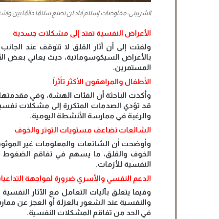
الشربينى: مفاوضات إسلام آباد لن تصنع سلامًا دائمًا بين 
الأعراض النفسية تمتد إلى مشكلات جسدية
ولفتت إلى أن آثار القلق لا تتوقف عند الجا
بالأعراض السيكوسوماتية، حيث يعاني بعض ا
المستمرين.
الأطفال والمراهقون الأكثر تأثراً
وأكدت الباحثة أن الفئات الهشة، وفي مقدمتها الأط
قد تؤدي الصدمات المتكررة إلى مشكلات نفسية م
والرغبة في ممارسة الأنشطة اليومية.
الشائعات تضاعف مستويات التوتر والخوف
وأوضحت أن الشائعات والمعلومات غير الموثوقة 
الخوف والقلق، ما يسهم في تفاقم الضغوط الن
النفسية للأزمات.
الدعم النفسي والأسري ضرورة لمواجهة التداعيا
وفيما يتعلق بآليات التعامل مع الآثار النفس
والنفسية عند الشعور بالعزلة أو العجز عن ممار
في الحد من تفاقم المشكلات النفسية.