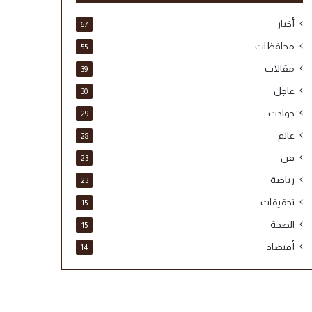
أخبار
67
محافظات
55
مقالات
39
عاجل
30
حوادث
29
عالم
28
فن
23
رياضة
23
تحقيقات
15
الصحة
15
أقتصاد
14