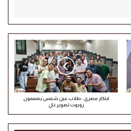
ا
ب
ت
ك
ا
ر
م
ص
ر
ي
ابتكار مصري.. طلاب عين شمس يصممون
.
روبوت تصوير ذكي
.
ط
ل
ا