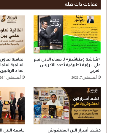
مقالات ذات صلة
خ
ص
ص
ي
.
.
ن
م
و
«شاشة وطباشير» لـ صفاء الدين نجم
اتفاقية تعاون 
ذ
علي.. رؤية تطبيقية تُجدد التدريس
العالمية لعلم
ج
العربي
إعداد الربانيين
م
أغسطس 7, 2026
أغسطس 1, 2026
ت
ط
و
ر
ف
ي
ا
ل
ت
كشف أسرار البن المغشوش
جامعة النيل ال