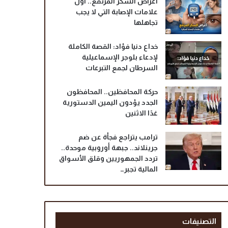
أعراض السكر المرتفع.. أول
علامات الإصابة التي لا يجب
تجاهلها
خداع دنيا فؤاد: القصة الكاملة
لإدعاء بلوجر الإسماعيلية
السرطان لجمع التبرعات
حركة المحافظين.. المحافظون
الجدد يؤدون اليمين الدستورية
غدًا الاثنين
ترامب يتراجع فجأة عن ضم
جرينلاند.. جبهة أوروبية موحدة..
تردد الجمهوريين وقلق الأسواق
المالية تجبر…
التصنيفات