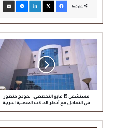
فيسبوك
‫X
لينكدإن
ماسنجر
مشاركة عبر البريد
شاركها
م
س
ت
ش
ف
ى
1
5
م
ا
مستشفى 15 مايو التخصصي.. نموذج متطور
ي
في التعامل مع أخطر الحالات العصبية الحرجة
و
ا
ل
ت