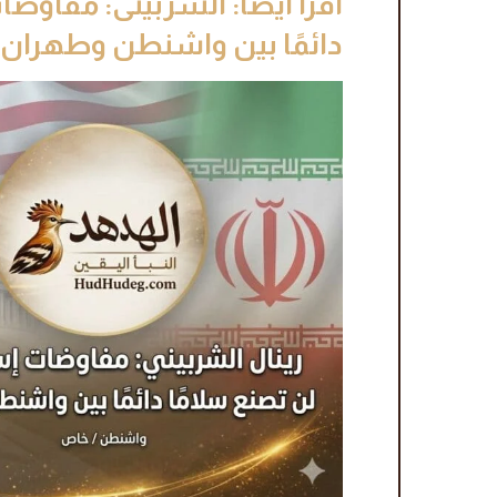
اقرأ أيضا: الشربينى: مفاوضا
دائمًا بين واشنطن وطهران