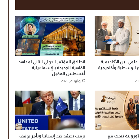
ب
ع
ي
ن
ش
م
س
ي
ص
علمي بين الأكاديمية
انطلاق المؤتمر الدولي الثاني لمعاهد
م
اء الوسطية وأكاديمية
القاهرة الجديدة بالإسماعيلية
م
أغسطس المقبل
و
يوليو 23, 2026
ن
ر
و
ب
و
ت
ت
ص
و
أوروبية تبحث مع
ترمب يصعّد ضد إسبانيا ويأمر بوقف