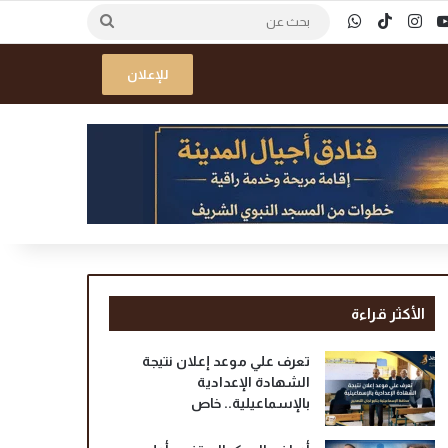
ك
‫YouTube
انستقرام
‫TikTok
واتساب
بحث
عن
للإعلان
الأكثر قراءة
تعرف علي موعد إعلان نتيجة
الشهادة الإعدادية
بالإسماعيلية.. خاص