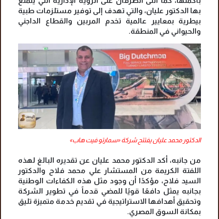
بأكملها، كما أثنى الطرفان على الرؤية الإدارية التي يتمتع
بها الدكتور عليان، والتي تهدف إلى توفير مستلزمات طبية
بيطرية بمعايير عالمية تخدم المربين والقطاع الداجني
والحيواني في المنطقة.
الدكتور محمد عليان يفتتح شركة «سمارتو فيت هاب»
من جانبه، أكد الدكتور محمد عليان عن تقديره البالغ لهذه
اللفتة الكريمة من المستشار علي محمد فلاح والدكتور
السيد فلاح، مؤكدًا أن وجود مثل هذه الكفاءات الوطنية
بجانبه يمثل دافعًا قويًا للمضي قدماً في تطوير الشركة
وتحقيق أهدافها الاستراتيجية في تقديم خدمة متميزة تليق
بمكانة السوق المصري.