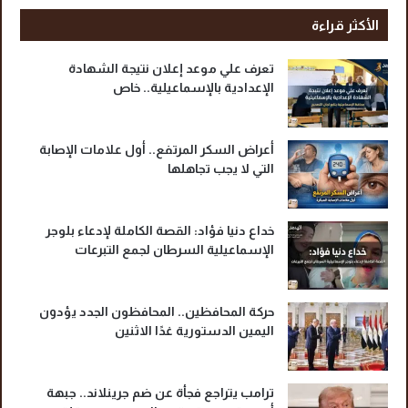
ا
ل
الأكثر قراءة
إ
س
تعرف علي موعد إعلان نتيجة الشهادة
م
الإعدادية بالإسماعيلية.. خاص
ا
ع
ي
أعراض السكر المرتفع.. أول علامات الإصابة
ل
التي لا يجب تجاهلها
ي
ة
خداع دنيا فؤاد: القصة الكاملة لإدعاء بلوجر
الإسماعيلية السرطان لجمع التبرعات
حركة المحافظين.. المحافظون الجدد يؤدون
اليمين الدستورية غدًا الاثنين
ترامب يتراجع فجأة عن ضم جرينلاند.. جبهة