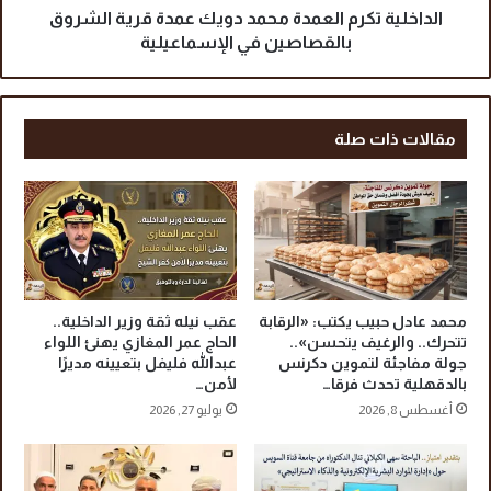
م
ك
الداخلية تكرم العمدة محمد دويك عمدة قرية الشروق
س
ر
بالقصاصين في الإسماعيلية
ت
م
ح
ا
ق
ل
ي
ع
مقالات ذات صلة
ن
م
.
د
.
ة
ا
م
ل
ح
ت
م
م
د
و
د
محمد عادل حبيب يكتب: «الرقابة
عقب نيله ثقة وزير الداخلية..
ي
و
تتحرك.. والرغيف يتحسن»..
الحاج عمر المغازي يهنئ اللواء
ن
ي
جولة مفاجئة لتموين دكرنس
عبدالله فليفل بتعيينه مديرًا
ت
بالدقهلية تحدث فرقا…
لأمن…
ك
ف
ع
أغسطس 8, 2026
يوليو 27, 2026
ت
م
ح
د
م
ة