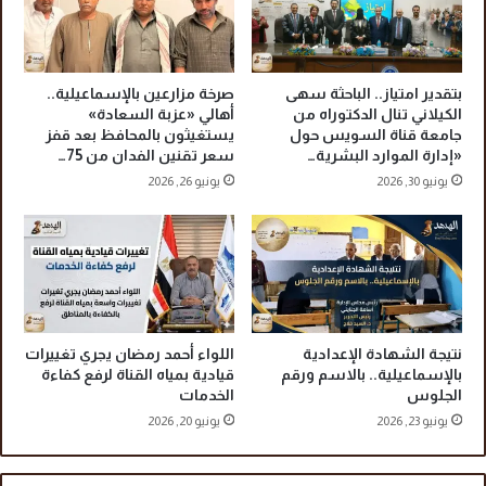
ل
ق
ف
ر
ت
ي
ن
ة
بتقدير امتياز.. الباحثة سهى
صرخة مزارعين بالإسماعيلية..
ق
ا
الكيلاني تنال الدكتوراه من
أهالي «عزبة السعادة»
ي
ل
جامعة قناة السويس حول
يستغيثون بالمحافظ بعد قفز
ة
ش
«إدارة الموارد البشرية…
سعر تقنين الفدان من 75…
ا
ر
يونيو 30, 2026
يونيو 26, 2026
ل
و
ب
ق
ط
ب
ا
ا
ق
ل
ا
ق
ت
ص
ا
نتيجة الشهادة الإعدادية
اللواء أحمد رمضان يجري تغييرات
ص
بالإسماعيلية.. بالاسم ورقم
قيادية بمياه القناة لرفع كفاءة
الجلوس
الخدمات
ي
ن
يونيو 23, 2026
يونيو 20, 2026
ف
ي