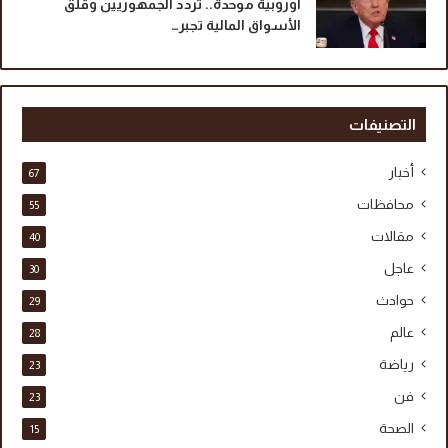
أوروبية موحدة.. تردد الجمهوريين وقلق
الأسواق المالية تجبر…
التصنيفات
أخبار
67
محافظات
55
مقالات
40
عاجل
30
حوادث
29
عالم
28
رياضة
23
فن
23
الصحة
15