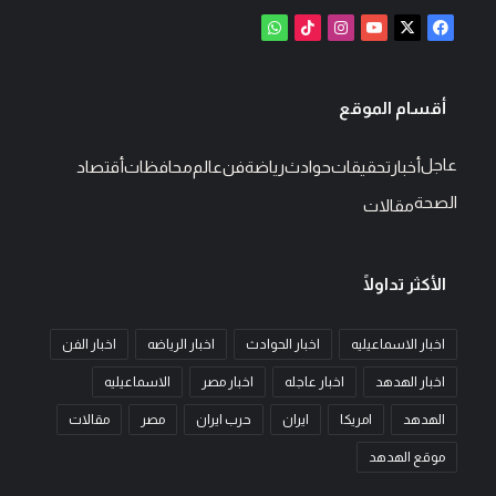
‫X
فيسبوك
‫YouTube
انستقرام
‫TikTok
واتساب
أقسام الموقع
عاجل
أخبار
تحقيقات
حوادث
رياضة
فن
عالم
محافظات
أقتصاد
الصحة
مقالات
الأكثر تداولًا
اخبار الاسماعيليه
اخبار الحوادث
اخبار الرياضه
اخبار الفن
اخبار الهدهد
اخبار عاجله
اخبار مصر
الاسماعيليه
الهدهد
امريكا
ايران
حرب ايران
مصر
مقالات
موقع الهدهد