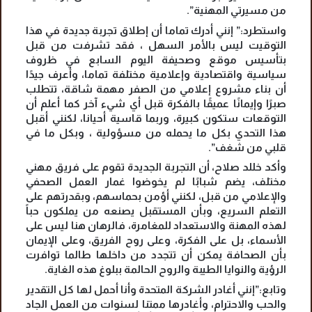
من مسيرتي المهنية”.
واستطرد:” إنني أدرك تماما أن إطلاق تجربة جديدة في هذا
التوقيت ليس بالأمر السهل ، فقد تشرفت من قبل
بتأسيس موقع وصحيفة اليوم السابع في ظروف
سياسية واقتصادية وإعلامية مختلفة تماما، وأعرف جيدًا
أن بناء مشروع إعلامي من الصفر مهمة شاقة، تتطلب
صبرًا وإيمانًا عميقًا بالفكرة قبل أي شيء آخر كما أعلم أن
التوقعات ستكون كبيرة، وربما قاسية أحيانا، لكنني أقبل
هذا التحدي بكل ما يحمله من مسؤولية ، وبكل ما في
قلبي من شغف”.
وأكد خللد صلاح، أن التجربة الجديدة تقوم على فريق مهني
مختلف، يضم شبابًا لم يخوضوا غمار العمل الصحفي
والإعلامي من قبل، لكنني أؤمن بحماسهم، وبقدرتهم على
التعلم السريع، وبأن المستقبل يصنعه من يملكون حباً
لهذه المهنة والاستعداد للمغامرة، فالرهان هنا ليس على
الأسماء، بل على الفكرة، وعلى روح الفريق، وعلى الإيمان
بأن الصحافة يمكن أن تتجدد من داخلها طالما توافرت
الرؤية والنوايا الطيبة والروح الحالمة ببلوغ هذه الغاية.
وتابع:”إنني أغادر الشركة المتحدة وأنا أحمل لها كل التقدير
والحب والاحترام، وأغادرها ممتنا لسنوات من العمل الجاد