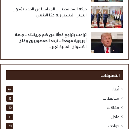
حركة المحافظين.. المحافظون الجدد يؤدون
اليمين الدستورية غدًا الاثنين
ترامب يتراجع فجأة عن ضم جرينلاند.. جبهة
أوروبية موحدة.. تردد الجمهوريين وقلق
الأسواق المالية تجبر…
التصنيفات
أخبار
67
محافظات
55
مقالات
40
عاجل
30
حوادث
29