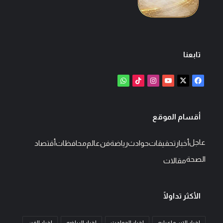
تابعنا
‫X
فيسبوك
‫YouTube
انستقرام
‫TikTok
واتساب
أقسام الموقع
عاجل
أخبار
تحقيقات
حوادث
رياضة
فن
عالم
محافظات
أقتصاد
الصحة
مقالات
الأكثر تداولًا