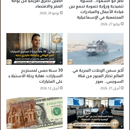
نصر أبو السعود.. مسيرة
الصين تخترق أفريقيا من بوابة
أ
ا
تنفيذية ورؤية تنموية تجمع بين
الفقر والاقتصاد
س
قيادة الأعمال والمبادرات
ف
يونيو 20, 2026
المجتمعية في الإسماعيلية
ر
ف
ت
ي
يوليو 27, 2026
ك
ر
ا
م
ف
ض
ل
ا
و
ن
ك
ر
أكبر سفن الرحلات البحرية في
30 سنة حبس لمستريح
ا
العالم تختار العبور من قناة
السيارات: نهاية رحلة الاستيلاء
م
السويس.. صور
على المليارات
ة
أبريل 27, 2026
أبريل 12, 2026
ق
ب
ل
ر
م
ض
ا