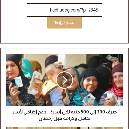
نسخ الرابط
ص
ر
ف
3
0
0
إ
ل
ى
5
صرف 300 إلى 500 جنيه لكل أسرة .. دعم إضافي لأسر
0
تكافل وكرامة قبل رمضان
0