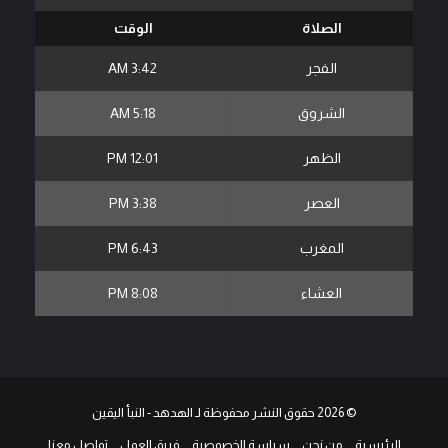
الصلاة
الوقت
الفجر
3:42 AM
الشروق
5:18 AM
الظهر
12:01 PM
العصر
3:38 PM
المغرب
6:43 PM
العشاء
8:08 PM
© 2026 حقوق النشر محفوظة لـ الهدهد - النبأ اليقين
الرئيسية
من نحن
سياسة الخصوصية
فريق العمل
تواصل معنا