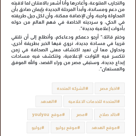
والتجارب المتنوعة، وأغادرها وأنا أشعر بالامتنان لما لاقيته
من دعم ومساندة، وأبدأ المرحلة الجديدة بإيمان صادق بأن
المحاولة واجبة، وأن الإضافة ممكنة، وأن لكل جيل طريقته
في الحكي، و سرديته الخاصة في فهم العالم من حوله
بأدوات إعلامية جديدة”.
وختم قائلا:” أرجو دعمكم ودعاءكم، وأتطلع إلى أن نلتقي
قريبا في مساحة جديدة، نروي فيها الخبر بطريقة أخرى،
ونحاول معا أن نعيد اكتشاف معنى الصحافة في زمن
تتكسر فيه الثوابت الإعلامية، وتتكشف فيه مساحات
إبداع جديدة، وستبقى مصر من وراء القصد، والله الموفق
والمستعان”.
اخبار مصر
الشركه المتحده
المتحده للخدمات الاعلاميه
الهدهد
خالد صلاح
مصر
موقع youlyou
موقع الهدهد
موقع يوليو
يوليو