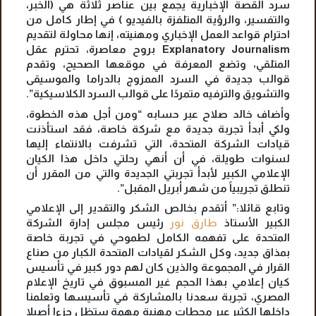
سرد القصة الإخبارية يجمع بين عناصر ثلاثة هي (الخبر،
والتفسير، والرؤية المتلفزة بالفيديو ) في إطار كامل من
احترام قواعد العمل الإخباري ومهنيته، إنها محاولة لتقديم
Explanatory Journalism بروح معاصرة، تحترم عقل
المتلقي، وتضع المعرفة في موقعها الصحيح، وتقدم
قوالب جديدة في السرد الممزوج بالدراما والموسيقى
والتشويق والترفيه متمردًا على قوالب السرد الكلاسيكية”.
وأضاف خالد صلاح عبر حسابه “ومن أجل هذه الخطوة،
ولكي أبدأ تجربة جديدة مع شركة خاصة، فقد استأذنت
قيادات الشركة المتحدة، التي تشرفت بالانتماء إليها
لسنوات طويلة، في أن أنهي رحلتي داخل هذا الكيان
الإعلامي الكبير لأبدأ تجربتي الجديدة والتي من المقرر أن
تنطلق تجريبياً من شهر أبريل المقبل”.
وتابع قائلا:” أتقدم بخالص الشكر والتقدير إلى الإعلامي
الكبير الأستاذ
طارق نور
رئيس مجلس إدارة الشركة
المتحدة على تفهمه الكامل لطموحي في تجربة خاصة
بمذاق جديد، وكل الشكر لقيادات المتحدة الكبار من صناع
القرار في المجموعة والذين كان لهم دور كبير في تأسيس
كيان إعلامي بهذا الحجم غير المسبوق في تاريخ الإعلام
المصري، تجربة سعدنا بالمشاركة في تأسيسها وتعلمنا
داخلها الكثير عبر محطات مهنية مهمة ستظل جزءا أصيلا