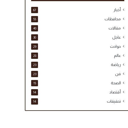
أخبار
67
محافظات
55
مقالات
40
عاجل
30
حوادث
29
عالم
28
رياضة
23
فن
23
الصحة
15
أقتصاد
14
تحقيقات
14