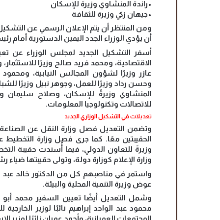
•راندة المنشاوي وزيرة للإسكان
•جيهان زكي وزيرة للثقافة
ومن المنتظر أن يتم الإعلان الرسمي عن التشكي
أن يؤدي الوزراء الجدد اليمين الدستورية أمام رئ
أسفر التشكيل الجديد لمجلس الوزراء عن تعيي
الاقتصادية، ومحمد فريد صالح وزيرًا للاستثمار، و
عازر وزيرًا لشؤون المجالس النيابية، ومحمود ح
وحسن رداد وزيرًا للعمل، وجوهر نبيل وزيرًا للشبا
المنشاوي وزيرةً للإسكان، وصلاح سليمان وزير
للاتصالات وتكنولوجيا المعلومات.
تعديلات في التشكيل الوزاري الجديد
وتضمن التعديل فصل وزارة النقل عن الصناعة، م
الحقيبتين معًا. كما جرى فصل وزارة التخطيط ع
وزيرةً للتعاون الدولي، فيما أُسندت حقيبة ا
وزارة الإعلام كوزارة دولة، وتولى حقيبتها ضياء 
واستمر في مناصبهم كل من الدكتور خالد عبد الغ
عوض وزيرة التنمية المحلية والبيئة.
وشمل التعديل أيضًا تعيين السفير محمد أبو بك
محمود عبد الواحد إبراهيم نائبًا لوزير الخارجية
المجتمعات العمرانية، وأحمد عمران نائبًا لوزير ال