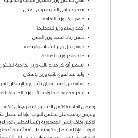
هاني حنا عازر وزير للشئون النيابية والقانونية
محمود حلمي الشريف وزير العدل
جيهان زكي وزير الثقافة
أحمد رستم وزير للتخطيط
حسن رداد السيد وزير العمل
جوهر نبيل وزير للشباب والرياضة
خالد ماهر وزير للصناعة
السفير أبو بكر صالح نائب وزير الخارجية للشئون
وليد عبدالقوي نائب وزير الإسكان
المهندس أحمد عمران نائب وزير الإسكان للمر
سمر محمود عبدالواحد نائب وزير الخارجية للتع
وتقضي المادة 146 من الدستور المصري، ب
الأكثر، يكلف رئيس الجمهورية رئيساً لمجلس الوزراء 
الجمهورية لانتخاب مجلس نواب جديد خلال 60 يوماً من تاريخ صدور قرار الحل”.