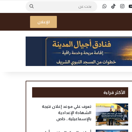
ك
‫YouTube
انستقرام
‫TikTok
واتساب
بحث
عن
للإعلان
الأكثر قراءة
تعرف علي موعد إعلان نتيجة
الشهادة الإعدادية
بالإسماعيلية.. خاص