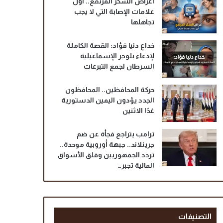
أعراض السكر المرتفع.. أول
علامات الإصابة التي لا يجب
تجاهلها
خداع دنيا فؤاد: القصة الكاملة
لإدعاء بلوجر الإسماعيلية
السرطان لجمع التبرعات
حركة المحافظين.. المحافظون
الجدد يؤدون اليمين الدستورية
غدًا الاثنين
ترامب يتراجع فجأة عن ضم
جرينلاند.. جبهة أوروبية موحدة..
تردد الجمهوريين وقلق الأسواق
المالية تجبر…
التصنيفات