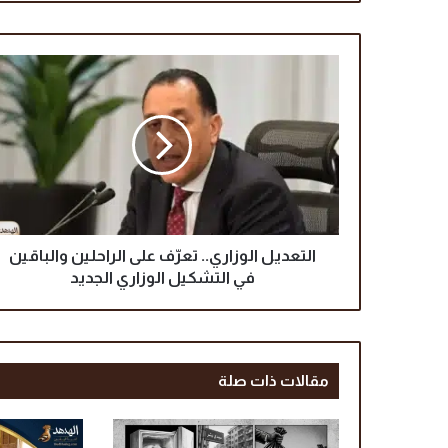
ا
ل
ت
ع
د
ي
ل
ا
ل
و
التعديل الوزاري.. تعرّف على الراحلين والباقين
ز
في التشكيل الوزاري الجديد
ا
ر
ي
.
مقالات ذات صلة
.
ت
ع
رّ