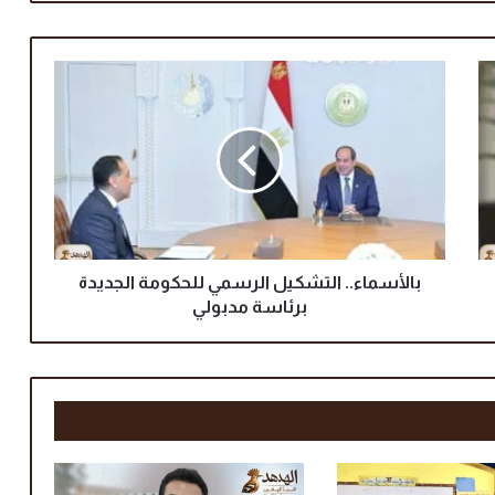
ب
ا
ل
أ
س
م
ا
ء
.
.
بالأسماء.. التشكيل الرسمي للحكومة الجديدة
ا
برئاسة مدبولي
ل
ت
ش
ك
ي
ل
ا
ل