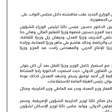
ل الوزاري الجديد عقب مناقشته داخل مجلس النواب، على
يس الجمهورية.
ن الدكتور حسين عيسى نائبًا لرئيس الوزراء للشؤون
عبد العزيز حسنين قنصوة وزيرًا للتعليم العالي، وهاني حنا
لمي الشريف وزيرًا للعدل، وجيهان زكي وزيرةً للثقافة،
ب والرياضة، وخالد هاشم علي ماهر وزيرًا للصناعة، وراندة
ًا للإنتاج الحربي، والمهندس رأفت عبد العزيز وزيرًا
ع استمرار كامل الوزير وزيرًا للنقل بعد أن كان يتولى
ن التعاون الدولي؛ حيث استمرت الدكتورة رانيا المشاط
لتخطيط إلى أحمد توفيق رستم. وشهد التعديل كذلك عودة
رشوان، رئيس الهيئة العامة للاستعلامات.
فار وزير الصحة، وبدر عبد العاطي وزير الخارجية، ومنال
ر صالح نائبًا لوزير الخارجية للشؤون الإفريقية، وسمر
 للتعاون الدولي، ووليد عباس نائبًا لوزير الإسكان لشؤون
إسكان.