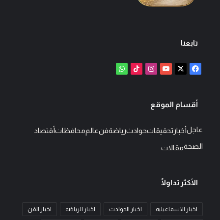
تابعنا
‫X
فيسبوك
‫YouTube
انستقرام
‫TikTok
واتساب
أقسام الموقع
عاجل
أخبار
تحقيقات
حوادث
رياضة
فن
عالم
محافظات
أقتصاد
الصحة
مقالات
الأكثر تداولًا
اخبار الاسماعيليه
اخبار الحوادث
اخبار الرياضه
اخبار الفن