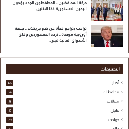
حركة المحافظين.. المحافظون الجدد يؤدون
اليمين الدستورية غدًا الاثنين
ترامب يتراجع فجأة عن ضم جرينلاند.. جبهة
أوروبية موحدة.. تردد الجمهوريين وقلق
الأسواق المالية تجبر…
التصنيفات
أخبار
66
محافظات
54
مقالات
39
عاجل
30
حوادث
29
عالم