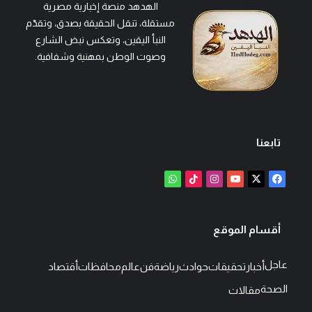
الهدهد منصة إخبارية مصرية
مستقلة، تنقل الحقيقة بصدق، وتقدّم
النبأ اليقين، وتعكس نبض الشارع
وصوت الوطن بمهنية وشفافية.
تابعنا
‫X
فيسبوك
‫YouTube
انستقرام
‫TikTok
واتساب
أقسام الموقع
عاجل
أخبار
تحقيقات
حوادث
رياضة
فن
عالم
محافظات
أقتصاد
الصحة
مقالات