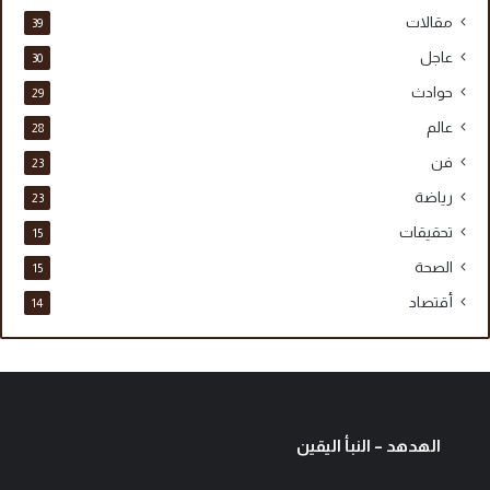
مقالات
39
عاجل
30
حوادث
29
عالم
28
فن
23
رياضة
23
تحقيقات
15
الصحة
15
أقتصاد
14
الهدهد – النبأ اليقين