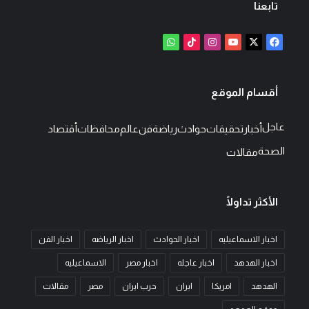
تابعنا
‫X
فيسبوك
‫YouTube
انستقرام
‫TikTok
واتساب
أقسام الموقع
عاجل
أخبار
تحقيقات
حوادث
رياضة
فن
عالم
محافظات
أقتصاد
الصحة
مقالات
الأكثر تداولًا
اخبار الاسماعيليه
اخبار الحوادث
اخبار الرياضه
اخبار الفن
اخبار الهدهد
اخبار عاجله
اخبار مصر
الاسماعيليه
الهدهد
امريكا
ايران
حرب ايران
مصر
مقالات