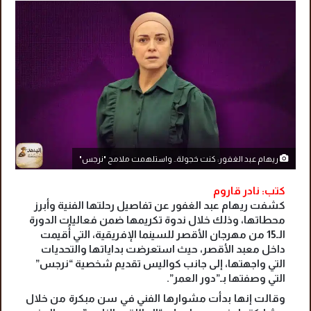
ريهام عبد الغفور: كنت خجولة.. واستلهمت ملامح "نرجس"
كتب: نادر قاروم
كشفت ريهام عبد الغفور عن تفاصيل رحلتها الفنية وأبرز
محطاتها، وذلك خلال ندوة تكريمها ضمن فعاليات الدورة
الـ15 من مهرجان الأقصر للسينما الإفريقية، التي أُقيمت
داخل معبد الأقصر، حيث استعرضت بداياتها والتحديات
التي واجهتها، إلى جانب كواليس تقديم شخصية “نرجس”
التي وصفتها بـ”دور العمر”.
وقالت إنها بدأت مشوارها الفني في سن مبكرة من خلال