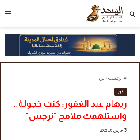
بحث عن
الق
الرئيسية
/
فن
فن
ريهام عبد الغفور: كنت خجولة..
واستلهمت ملامح "نرجس"
مارس 30, 2026