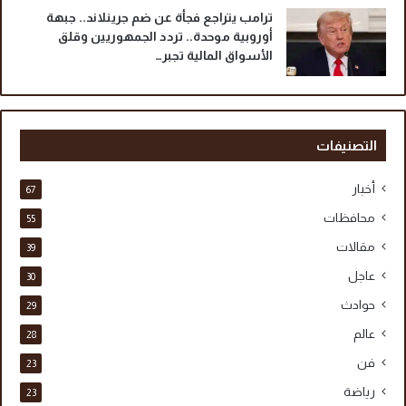
ترامب يتراجع فجأة عن ضم جرينلاند.. جبهة
أوروبية موحدة.. تردد الجمهوريين وقلق
الأسواق المالية تجبر…
التصنيفات
أخبار
67
محافظات
55
مقالات
39
عاجل
30
حوادث
29
عالم
28
فن
23
رياضة
23