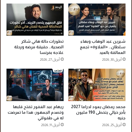
ص
و
ا
ا
ئ
ن
ب
ج
ل
ت
شيرين عبد الوهاب وبهاء
تطورات حالة هاني شاكر
ي
سلطان.. «الغلاوة» تجمع
الصحية.. حقيقة مرضه ورحلة
م
العمالقة بالعيد
علاجه بفرنسا
ن
أبريل 30, 2026
أبريل 27, 2026
ا
ل
خ
ت
ا
ن
و
ا
محمد رمضان يعود لدراما 2027
ريهام عبد الغفور تفتح قلبها
ل
بأجر خيالي يتخطى 190 مليون
وتصدم الجمهور: هذا ما تعرضت
ز
جنيه
له في طفولتي
و
أبريل 25, 2026
أبريل 11, 2026
ا