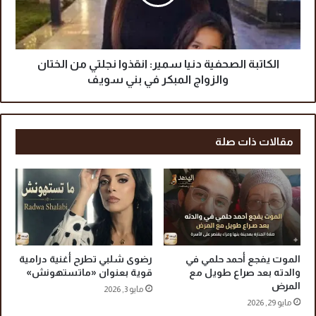
ر
ب
ر
ة
ر
ا
ح
ل
ي
ص
الكاتبة الصحفية دنيا سمير: انقذوا نجلتي من الختان
ل
ح
والزواج المبكر في بني سويف
م
ف
ي
ي
س
ة
ي
د
مقالات ذات صلة
و
ن
ي
ي
ؤ
ا
ك
س
د
م
:
ي
ا
ر
ل
:
الموت يفجع أحمد حلمي في
رضوى شلبي تطرح أغنية درامية
ق
ا
والدته بعد صراع طويل مع
قوية بعنوان «ماتستهونش»
ر
ن
المرض
مايو 3, 2026
ا
ق
مايو 29, 2026
ر
ذ