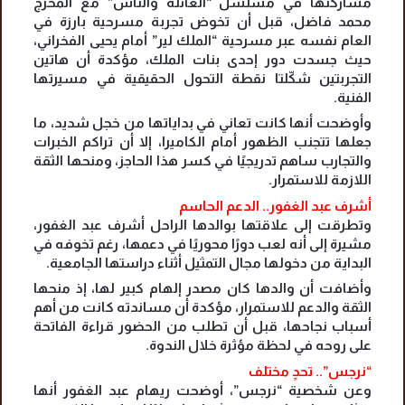
مشاركتها في مسلسل “العائلة والناس” مع المخرج
محمد فاضل، قبل أن تخوض تجربة مسرحية بارزة في
العام نفسه عبر مسرحية “الملك لير” أمام يحيى الفخراني،
حيث جسدت دور إحدى بنات الملك، مؤكدة أن هاتين
التجربتين شكّلتا نقطة التحول الحقيقية في مسيرتها
الفنية.
وأوضحت أنها كانت تعاني في بداياتها من خجل شديد، ما
جعلها تتجنب الظهور أمام الكاميرا، إلا أن تراكم الخبرات
والتجارب ساهم تدريجيًا في كسر هذا الحاجز، ومنحها الثقة
اللازمة للاستمرار.
أشرف عبد الغفور.. الدعم الحاسم
وتطرقت إلى علاقتها بوالدها الراحل أشرف عبد الغفور،
مشيرة إلى أنه لعب دورًا محوريًا في دعمها، رغم تخوفه في
البداية من دخولها مجال التمثيل أثناء دراستها الجامعية.
وأضافت أن والدها كان مصدر إلهام كبير لها، إذ منحها
الثقة والدعم للاستمرار، مؤكدة أن مساندته كانت من أهم
أسباب نجاحها، قبل أن تطلب من الحضور قراءة الفاتحة
على روحه في لحظة مؤثرة خلال الندوة.
“نرجس”.. تحدٍ مختلف
وعن شخصية “نرجس”، أوضحت ريهام عبد الغفور أنها