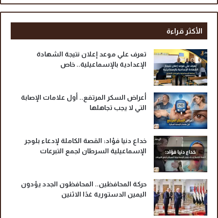
ج
ا
ل
الأكثر قراءة
م
ب
تعرف علي موعد إعلان نتيجة الشهادة
ك
الإعدادية بالإسماعيلية.. خاص
ر
ف
ي
أعراض السكر المرتفع.. أول علامات الإصابة
ب
التي لا يجب تجاهلها
ن
ي
س
و
خداع دنيا فؤاد: القصة الكاملة لإدعاء بلوجر
ي
الإسماعيلية السرطان لجمع التبرعات
ف
حركة المحافظين.. المحافظون الجدد يؤدون
اليمين الدستورية غدًا الاثنين