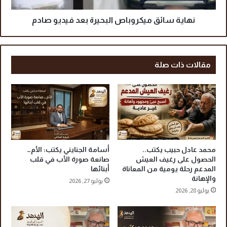
ب
ق
ض
م
نهاية سائق ميكروباص البحيرة بعد فيديو صادم
ع
ي
ل
ك
ى
ر
ا
و
مقالات ذات صلة
ل
ب
م
ا
ع
ص
ت
ا
د
ل
ي
ب
ع
ح
ل
ي
محمد عادل حبيب يكتب..
أسامة الجنايني يكتب: الأم…
ى
ر
الحصول على رغيف العيش
صانعة صورة الأب في قلب
ح
المدعم رحلة يومية من المعاناة
أبنائها
ة
والإهانة
ا
ب
يوليو 27, 2026
ر
ع
يوليو 28, 2026
س
د
أ
ف
م
ي