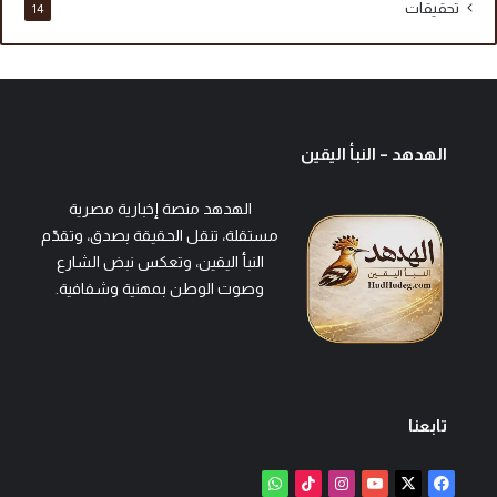
تحقيقات
14
الهدهد – النبأ اليقين
الهدهد منصة إخبارية مصرية
مستقلة، تنقل الحقيقة بصدق، وتقدّم
النبأ اليقين، وتعكس نبض الشارع
وصوت الوطن بمهنية وشفافية.
تابعنا
‫X
فيسبوك
‫YouTube
انستقرام
‫TikTok
واتساب