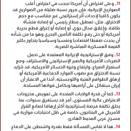
11ــ
وعلى افتراض أن أمريكا نجحت في اعتراض أغلب
الصواريخ الإيرانية، فإن مرور نسبة ضئيلة من الصواريخ قد
يكون كافيا لإحداث أثر إستراتيجي غير متناسب مع حجم
الاختراق، مثل: تعطيل مطار رئيسي، أو إصابة منشأة
طاقة، وإغلاق مجال جوي، أو إصابة أو إغراق قطع بحرية
أمريكية أو حتى رفع تكلفة التأمين البحري وهو ما من شأنه
أن يحدث ضغطا اقتصاديا ونفسيا وسياسيا يتجاوز بكثير
القيمة العسكرية المباشرة للضربة.
12ــ
وفق الإستراتيجية الإيرانية المعتمدة على تحمل
الضربات الأمريكية والصبر الإستراتيجي والاستنزاف، ومع
استمرار الصراع، وارتفاع وتيرة الخسائر الأمريكية، قد تتزايد
نسبة الاختراق مع نضوب الموارد الدفاعية الأمريكية أو
إرهاق الطواقم الفنية واللوجستية، أخذا في الاعتبار أن
إيران ستقاتل على أراضيها وبكامل قواتها المسلحة.
13ــ
كما أن قدرة الولايات المتحدة على تعويض مخزونات
الاعتراض عالية المستوى، أمر قد يستغرق سنوات، بما
يخلق تكلفة فرصة إستراتيجية أكثر إرهاقا لصانع القرار
الأمريكي في البنتاجون، خاصة في ظل احتياجات موازية في
مسرح غربي المحيط الهادئ.
14ــ
هنا لا تقاس المسألة فقط بقدرة واشنطن على الدفاع