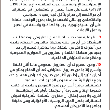
الإستراتيجية الإيرانية منذ الحرب العراقية – الإيرانية (1980 ــ
1988م) بنيت على مبدأ التحمل، والامتصاص، ثم الاستنزاف،
أي جر الخصم إلى صراع يتآكل فيه رصيده السياسي
والاقتصادي وبالتالي تضعف عزيمته بمرور الوقت، اعتمادا
على أن السيكولوجية الإيرانية لها خبرة واسعة في الصبر
وتحمل الأزمات.
9ــ
بناء عليه تقف حسابات الدفاع الصاروخي بوصفها لب
المشكلة في أي مواجهة محتملة، فالحروب الحديثة، خاصة
بين أطراف لا تخوض اشتباكا بريا مباشرا، تحسم إلى حد
بعيد عبر معادلة الكلفة والمخزون بين الصواريخ الهجومية
ومنظومات الاعتراض الدفاعية.
10ــ
ومن المعروف أن الصاروخ الهجومي غالبا أقل تكلفة
وأسرع إنتاجا من صاروخ الاعتراض، كما أن الدفاع يحتاج في
أحيان كثيرة إلى إطلاق أكثر من صاروخ لاعتراض هدف واحد،
ومع تكرار الرشقات، تتعرض المخزونات الدفاعية
للاستنزاف بوتيرة أعلى من قدرة التعويض، خاصة إذا كانت
خطوط الإنتاج محدودة أو مرتبطة بأولويات إستراتيجية
أخرى، ولا يجب إغفال أن مخزون الأسلحة الأمريكية تعرض
للاستنزاف بفعل الحرب الروسية ــ الأوكرانية، وهي حقيقة
يجاهر بها الأمريكان أنفسهم.