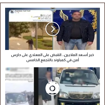
خ
ب
ر
أ
س
ع
د
ا
ل
م
خبر أسعد الملايين.. القبض على المعتدي على حارس
ل
أمن في كمباوند بالتجمع الخامس
ا
ي
ن
ي
ه
ن
ا
.
ي
.
ة
ا
س
ل
ا
ق
ئ