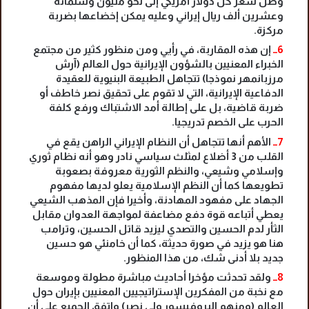
وصل سعر كل دولار أمريكي إلى نحو مليون وستمائة
وعشرين ألف ريال إيراني وعليه يمكن إخضاعها بضربة
مركزة.
6ــ
إن هذه المقاربة، في رأيي ومن منظور كثير من مجتمع
الخبراء المعنيين بالشؤون الإيرانية حول العالم (آرش
مرزبانمهر نموذجا) تتجاهل الطبيعة البنيوية للعقيدة
الدفاعية الإيرانية، التي لا تقوم على تحقيق نصر خاطف أو
ضربة قاضية، بل على إطالة أمد الاشتباك ورفع كلفة
الحرب على الخصم تدريجيا.
7ــ
الأهم أنها تتجاهل أن النظام الإيراني الراهن يقع في
القلب من 3 أضلاع لمثلث سياسي نادر وهو أنه نظام ثوري
وإسلامي وشيعي، والنظم الثورية معروفة بصعوبة
تطويعها كما أن النظم الإسلامية يعلو لديها مفهوم
الجهاد على مفهود المهادنة، وأخيرا فإن المذهب الشيعي
يعطي أتباعه قوة دفع مضاعفة لمواجهة العدوان مقابل
الثأر لدم الحسين والتصدي ليزيد قاتل الحسين، وترامب
هنا هو يزيد في صورة حديثة، كما أن خامنئي هو حسين
جديد بلا أدنى شك، من هذا المنظور.
8ــ
ولقد تحدثت مؤخرا أحاديث مباشرة مطولة وموسعة
مع نخبة من المفكرين الإستراتيجيين المعنيين بإيران حول
العالم (ومنهم البروفيسور ولي نصر) واتفق الجميع على أن