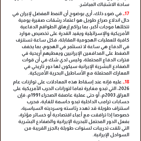
ساحة الاشتباك المباشر.
17ــ
في ضوء ذلك، أرى بوضوح أن النمط المفضل لإيران في
حال اندلاع صراع طويل هو اعتماد رشقات صغيرة يومية
تتخللها موجات أكبر، بما يراكم إرهاق الطواقم الدفاعية
الأمريكية والإسرائيلية ويقيد القدرة على تخصيص موارد
كافية للعمليات الهجومية المقابلة، فكل ساعة تستنزف
في الدفاع هي ساعة لا تستثمر في الهجوم، بما يخفف
الضغط على المدافعين الإيرانيين ويعطيهم أريحية في
فترات الدفاع المحتملة، وليس لدي شك في أن قوات
الضفادع البشرية الإيرانية سيكون لها دور تاريخي في
المعارك المحتملة مع الأساطيل البحرية الأمريكية.
18ــ
عليه فإنه عند إسقاط هذه المعادلات على توازنات عام
2026، التي تبدو مغايرة تماما لتوزانات الحرب الأمريكية على
العراق 2003م، أو حتى عملية عاصفة الصحراء 1991م، فإن
حسابات ترامب الداخلية تبدو حاسمة للغاية، فحرب
استنزاف طويلة قد تهدد رئاسته وسرديته السياسية،
خصوصا إذا ترافقت مع أعباء اقتصادية أو خسائر مؤثرة،
بفعل الدور المحتمل للبحرية الإيرانية والضفادع البشرية
التي تلقت تدريبات لسنوات طويلة بالجزر القريبة من
السواحل الإيرانية.