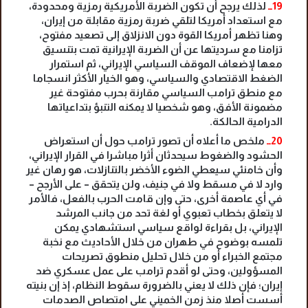
19ــ
لذلك يرجح أن تكون الضربة الأمريكية رمزية ومحدودة،
مع استعداد أمريكا لتلقي ضربة رمزية مقابلة من إيران،
وهنا تظهر أمريكا القوة دون الانزلاق إلى تصعيد مفتوح،
تزامنا مع سرديتها عن أن الضربة الإيرانية تمت بتنسيق
معها لإضعاف الموقف السياسي الإيراني، ثم استمرار
الضغط الاقتصادي والسياسي، وهو الخيار الأكثر انسجاما
مع منطق ترامب السياسي مقارنة بحرب مفتوحة غير
مضمونة الأفق، وهو شخصيا لا يمكنه التنبؤ بتداعياتها
الدرامية الحالكة.
20ــ
ملخص ما أعلاه أن تصور ترامب حول أن استعراض
الحشود والضغوط سيحدثان أثرا مباشرا في القرار الإيراني،
وأن خامنئي سيعطي الضوء الأخضر بالتنازلات، هو رهان غير
وارد لا في مسقط ولا في جنيف، ولن يتحقق – على الأرجح –
في أي عاصمة أخرى، حتى وإن قامت الحرب بالفعل، فالأمر
لا يتعلق بخطاب تعبوي أو لغة تحد من جانب المرشد
الإيراني، بل بقراءة لواقع سياسي استشهادي يمكن
تلمسه بوضوح في طهران من خلال الأحاديث مع نخبة
مجتمع الخبراء أو من خلال تحليل منطوق تصريحات
المسؤولين، وحتى لو أقدم ترامب على عمل عسكري ضد
إيران؛ فإن ذلك لا يعني بالضرورة سقوط النظام، إذ إن بنيته
أسست أصلا منذ زمن الخميني على امتصاص الصدمات