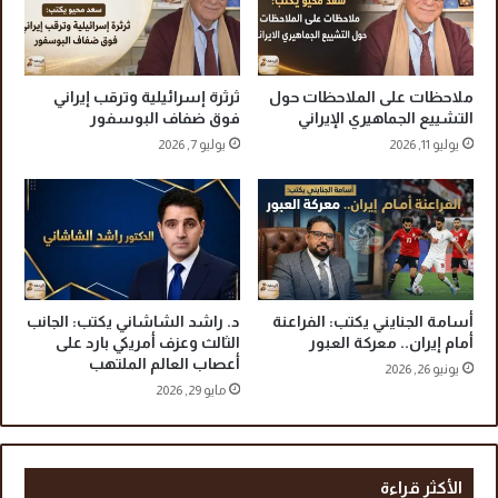
ن
د
ف
ي
ي
و
ك
ص
ملاحظات على الملاحظات حول
ثرثرة إسرائيلية وترقب إيراني
م
ا
التشييع الجماهيري الإيراني
فوق ضفاف البوسفور
ب
د
يوليو 11, 2026
يوليو 7, 2026
ا
م
و
ن
د
ب
ا
ل
ت
أسامة الجنايني يكتب: الفراعنة
د. راشد الشاشاني يكتب: الجانب
ج
أمام إيران.. معركة العبور
الثالث وعزف أمريكي بارد على
م
أعصاب العالم الملتهب
يونيو 26, 2026
ع
مايو 29, 2026
ا
ل
خ
ا
الأكثر قراءة