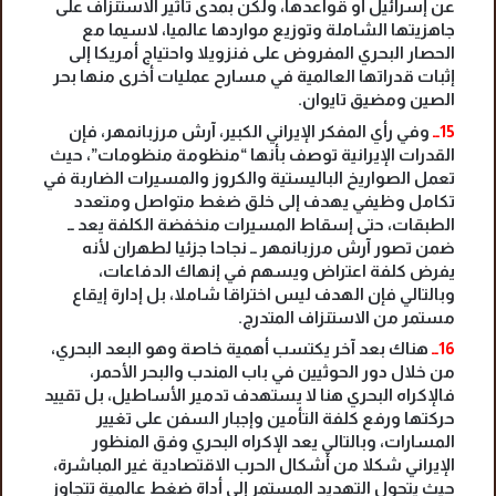
عن إسرائيل أو قواعدها، ولكن بمدى تأثير الاستنزاف على
جاهزيتها الشاملة وتوزيع مواردها عالميا، لاسيما مع
الحصار البحري المفروض على فنزويلا واحتياج أمريكا إلى
إثبات قدراتها العالمية في مسارح عمليات أخرى منها بحر
الصين ومضيق تايوان.
15ــ
وفي رأي المفكر الإيراني الكبير، آرش مرزبانمهر، فإن
القدرات الإيرانية توصف بأنها “منظومة منظومات”، حيث
تعمل الصواريخ الباليستية والكروز والمسيرات الضاربة في
تكامل وظيفي يهدف إلى خلق ضغط متواصل ومتعدد
الطبقات، حتى إسقاط المسيرات منخفضة الكلفة يعد ــ
ضمن تصور آرش مرزبانمهر ــ نجاحا جزئيا لطهران لأنه
يفرض كلفة اعتراض ويسهم في إنهاك الدفاعات،
وبالتالي فإن الهدف ليس اختراقا شاملا، بل إدارة إيقاع
مستمر من الاستنزاف المتدرج.
16ــ
هناك بعد آخر يكتسب أهمية خاصة وهو البعد البحري،
من خلال دور الحوثيين في باب المندب والبحر الأحمر،
فالإكراه البحري هنا لا يستهدف تدمير الأساطيل، بل تقييد
حركتها ورفع كلفة التأمين وإجبار السفن على تغيير
المسارات، وبالتالي يعد الإكراه البحري وفق المنظور
الإيراني شكلا من أشكال الحرب الاقتصادية غير المباشرة،
حيث يتحول التهديد المستمر إلى أداة ضغط عالمية تتجاوز