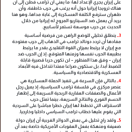
على إيران يجري الإعداد لها؛ ما يعني أن ترامب فطن إلى أن
هناك ترويجا إيرانيا حول أنه يرغب في حرب خاطفة، وأن
طهران سترفع الكلفة العسكرية إلى غاية مداها، وهو هنا
يريد أن يعمل ضد السيناريو المروج له إيرانيا من خلال
الحديث عن حرب موسعة تستمر لأسابيع.
3ــ
ينطلق تحليلي للوضع الراهن من فرضية أساسية
مفادها أن تردد دونالد ترامب في الذهاب إلى حرب مفتوحة
مع إيران لا يرتبط بميزان القوة التقليدي بقدر ما يرتبط
بطبيعة الحرب نفسها وزمنها المتوقع، إذ إن الحرب ضد
إيران – وفق هذا المنظور – لن تكون حربا قصيرة قابلة
للضبط أبدا، بل ستكون صراعا ممتدا تتداخل فيه الأبعاد
العسكرية والاقتصادية والسياسية.
4ــ
بالتالي فإن السرعة في تنفيذ الحملة العسكرية هي
عنصر مركزي في فلسفة ترامب السياسية، إذ يميل رجل
الأعمال والصفقات العقارية الربحية السريعة إلى إظهار
الحسم الفوري والنتائج السريعة، بينما تمثل حرب
الاستنزاف التي تخطط لها إيران خطرا مباشرا على السردية
التي يقوم عليها خطاب ترامب السياسي داخليا وخارجيا.
5ــ
ولقد راج تحليل في بعض الدوائر الغربية أن إيران دولة
ضعيفة ومنهكة بفعل العقوبات الأمريكية خاصة بعد أن