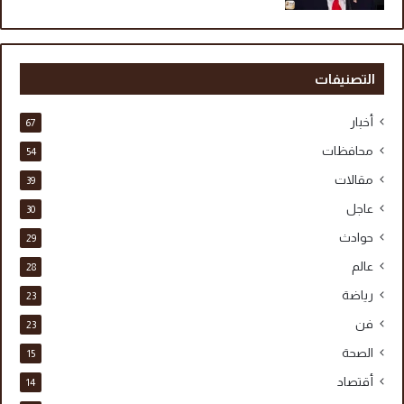
التصنيفات
أخبار
67
محافظات
54
مقالات
39
عاجل
30
حوادث
29
عالم
28
رياضة
23
فن
23
الصحة
15
أقتصاد
14