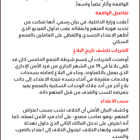
الواقعة وأثار غضباً واسعاً.
تفاصيل الواقعة
أعلنت وزارة الداخلية، في بيان رسمي، أنها تمكنت من
تحديد هوية المتهم واعتقاله عقب تداول الفيديو الذي
أظهر الاعتداء الجسدي واللفظي على العاملين بالمجمع
السكني.
التحريات تكشف تاريخ البلاغ
أوضحت التحريات أن قسم شرطة التجمع الخامس كان قد
تلقى بلاغاً في 19 من الشهر الجاري من فرد الأمن الإداري
الذي يعمل بالكمباوند، وجاء في البلاغ إصابته بسحجات
وكدمات متفرقة في أنحاء جسده نتيجة الاعتداء، إلى جانب
بلاغ آخر من أحد ملاك الوحدات السكنية بالمجمع يفيد
بتعرضه للسب والقذف من قبل المتهم ذاته.
سبب الاعتداء
وكشف البيان الأمني أن الخلاف نشب بسبب اعتراض
المتهم -وهو صاحب مصنع- على أداء فرد الأمن لعمله، كما
أنه اعترض على تدخل المالك الثاني الذي حاول تهدئة
الموقف وإنهاء الخلاف، ليتحول الخلاف إلى اعتداء بالضرب
والسب.