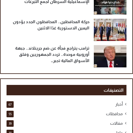
الإسماعيلية السرطان لجمع التبرعات
حركة المحافظين.. المحافظون الجدد يؤدون
اليمين الدستورية غدًا الاثنين
ترامب يتراجع فجأة عن ضم جرينلاند.. جبهة
أوروبية موحدة.. تردد الجمهوريين وقلق
الأسواق المالية تجبر…
التصنيفات
أخبار
67
محافظات
55
مقالات
39
عاجل
30