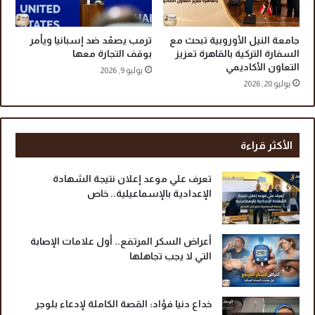
آ
ح
خ
ت
ر
م
جامعة النيل الأوروبية تبحث مع
ترمب يصعّد ضد إسبانيا ويأمر
ل
السفارة التركية بالقاهرة تعزيز
بوقف التجارة معها
التعاون الأكاديمي
ة
يوليو 9, 2026
ع
يوليو 20, 2026
ل
ى
إ
ي
الأكثر قراءة
ر
ا
تعرف علي موعد إعلان نتيجة الشهادة
ن
الإعدادية بالإسماعيلية.. خاص
أعراض السكر المرتفع.. أول علامات الإصابة
التي لا يجب تجاهلها
خداع دنيا فؤاد: القصة الكاملة لإدعاء بلوجر