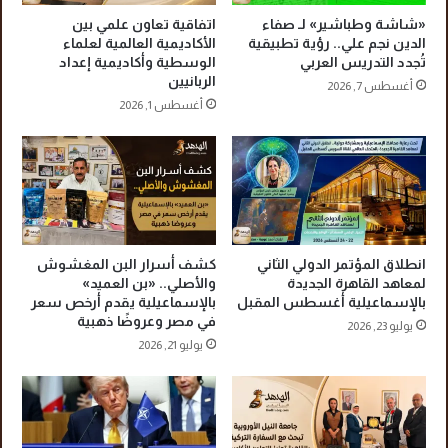
ر
:
«شاشة وطباشير» لـ صفاء
اتفاقية تعاون علمي بين
س
ح
الدين نجم علي.. رؤية تطبيقية
الأكاديمية العالمية لعلماء
ا
و
تُجدد التدريس العربي
الوسطية وأكاديمية إعداد
ل
الربانيين
ل
أغسطس 7, 2026
ة
ا
أغسطس 1, 2026
إ
ل
ل
ح
ى
ر
أ
ب
مٍّ
ا
ا
ل
خ
أ
انطلاق المؤتمر الدولي الثاني
كشف أسرار البن المغشوش
ت
م
لمعاهد القاهرة الجديدة
والأصلي.. «بن العميد»
ا
ر
بالإسماعيلية أغسطس المقبل
بالإسماعيلية يقدم أرخص سعر
ر
ي
في مصر وعروضًا ذهبية
يوليو 23, 2026
ت
ك
يوليو 21, 2026
ط
ي
ر
ة
ي
ا
قً
ل
ا
م