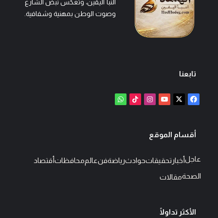
النبأ اليقين، وتعكس نبض الشارع
وصوت الوطن بمهنية وشفافية.
تابعنا
‫X
فيسبوك
‫YouTube
انستقرام
‫TikTok
واتساب
أقسام الموقع
عاجل
أخبار
تحقيقات
حوادث
رياضة
فن
عالم
محافظات
أقتصاد
الصحة
مقالات
الأكثر تداولًا