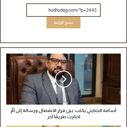
نسخ الرابط
أ
س
ا
م
ة
ا
ل
ج
ن
ا
أسامة الجنايني يكتب: بين قرار الانفصال ورسالة إلى أمٍّ
ي
اختارت طريقًا آخر
ن