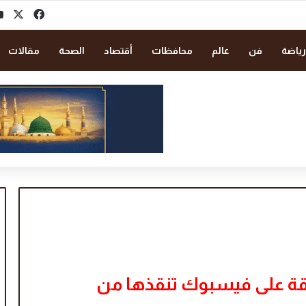
‫X
فيسبو
رياضة
فن
عالم
محافظات
أقتصاد
الصحة
مقالات
ة على فيسبوك تنقذها من