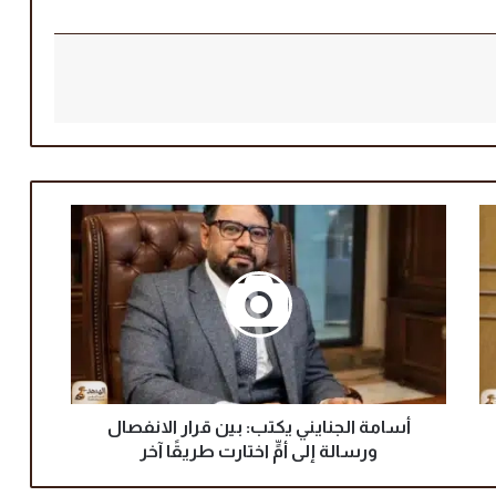
أ
س
ا
م
ة
ا
ل
ج
ن
ا
أسامة الجنايني يكتب: بين قرار الانفصال
ي
ورسالة إلى أمٍّ اختارت طريقًا آخر
ن
ي