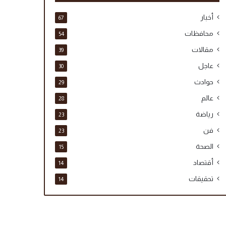
أخبار
67
محافظات
54
مقالات
39
عاجل
30
حوادث
29
عالم
28
رياضة
23
فن
23
الصحة
15
أقتصاد
14
تحقيقات
14