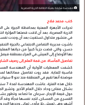
مهندسة سابقة بهيئة الطاقة الذرية المصرية
كتب: محمد فلاح
تحركت الأجهزة المعنية بمحافظة الجيزة على ا
الذرية المصرية، بعد أن لاقت قصتها المؤثرة ان
في منشور متداول تستغيث بعد أن وجدت نفسها
باشرت مديرية التضامن الاجتماعي بالجيزة التحقيق
حسن، والتي قضت جزءاً كبيراً من حياتها العملية
بها الأوضاع إلى العيش في العراء بمنطقة فيصل
تفاصيل المأساة: من قمة العلم إلى رصيف الشار
قاسية للغاية. فقد روت تفاصيل معاناتها لم
موضحة أنها تقيم في المنطقة منذ نحو 8 سنوات.
بشكل مفاجئ وحاد خلال العام الأخير. وتشير المع
حول قيمة الإيجار، سرعان ما تصاعد وتطور بشكل
القسري من المسكن، لتجد نفسها فجأة وقد ألقي
أشهر وهي تعيش بلا مأوى، تعاني وحدها البرد و