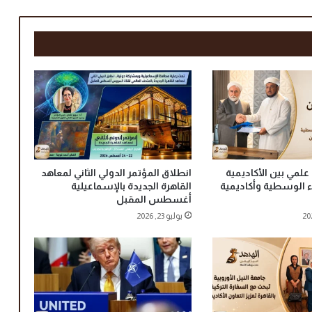
ي
ك
ت
ب
:
ب
ي
ن
ق
ر
ا
علمي بين الأكاديمية
انطلاق المؤتمر الدولي الثاني لمعاهد
ر
اء الوسطية وأكاديمية
القاهرة الجديدة بالإسماعيلية
ا
أغسطس المقبل
ل
يوليو 23, 2026
ا
ن
ف
ص
ا
ل
و