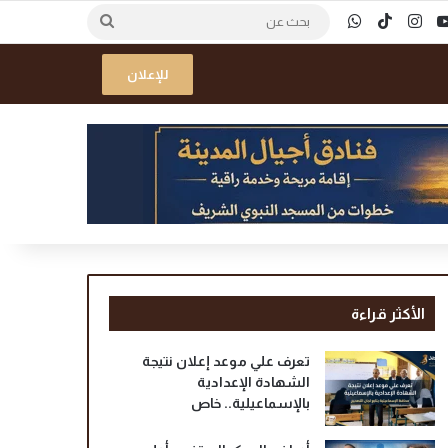
ك
‫YouTube
انستقرام
‫TikTok
واتساب
بحث
عن
للإعلان
الأكثر قراءة
تعرف علي موعد إعلان نتيجة
الشهادة الإعدادية
بالإسماعيلية.. خاص