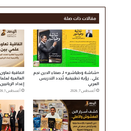
ل
ي
مقالات ذات صلة
ة
:
ل
ل
م
ح
ا
ف
ظ
«شاشة وطباشير» لـ صفاء الدين نجم
اتفاقية تعاون 
ة
علي.. رؤية تطبيقية تُجدد التدريس
العالمية لعلم
ف
العربي
إعداد الربانيين
ض
أغسطس 7, 2026
أغسطس 1, 2026
ل
ف
ي
ع
ن
ق
ي