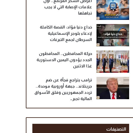
أعراض السكر المرتفع.. أول
علامات الإصابة التي لا يجب
تجاهلها
خداع دنيا فؤاد: القصة الكاملة
لإدعاء بلوجر الإسماعيلية
السرطان لجمع التبرعات
حركة المحافظين.. المحافظون
الجدد يؤدون اليمين الدستورية
غدًا الاثنين
ترامب يتراجع فجأة عن ضم
جرينلاند.. جبهة أوروبية موحدة..
تردد الجمهوريين وقلق الأسواق
المالية تجبر…
التصنيفات