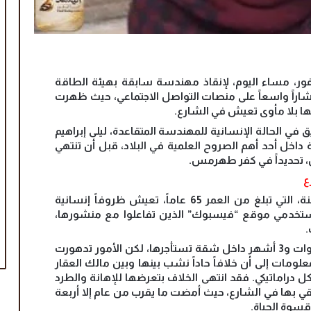
لفور، مساء اليوم، لإنقاذ مهندسة سابقة بهيئة الطاقة
تشاراً واسعاً على منصات التواصل الاجتماعي، حيث ظهرت
 بلا مأوى تعيش في الشارع.
 في الحالة الإنسانية للمهندسة المتقاعدة، ليلى إبراهيم
 داخل أحد أهم الصروح العلمية في البلاد، قبل أن تنتهي
، تحديداً في كفر طهرمس.
ع
كشفت المعطيات الأولية أن المهندسة المسنة، التي تبلغ من العمر 65 عاماً، تعيش ظروفاً إنسانية
ستخدمي موقع “فيسبوك” الذين تفاعلوا مع منشورها،
خلال هذه الفترة، عاشت المهندسة لمدة 7 سنوات و3 أشهر داخل شقة تستأجرها، لكن الأمور تدهورت
لومات إلى أن خلافاً حاداً نشب بينها وبين مالك العقار
 دراماتيكي. فقد انتهى الخلاف بتعرضها للإهانة والطرد
 بها في الشارع، حيث أمضت ما يقرب من عام إلا أربعة
قسوة الحياة.