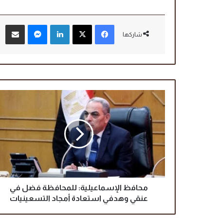
فيسبوك
‫X
لينكدإن
ماسنجر
مشاركة عبر البريد
شاركها
م
ح
ا
ف
ظ
ا
ل
إ
س
م
محافظ الإسماعيلية: للمحافظة فضل في
ا
عنقي وهدفي استعادة أمجاد التسعينيات
ع
ي