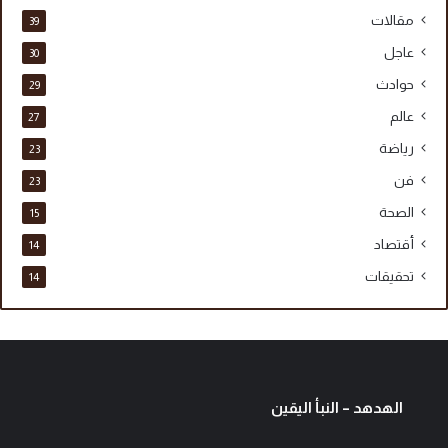
مقالات
39
عاجل
30
حوادث
29
عالم
27
رياضة
23
فن
23
الصحة
15
أقتصاد
14
تحقيقات
14
الهدهد – النبأ اليقين