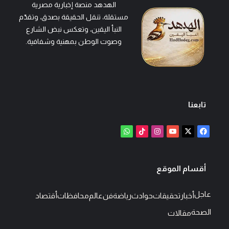
الهدهد منصة إخبارية مصرية
مستقلة، تنقل الحقيقة بصدق، وتقدّم
النبأ اليقين، وتعكس نبض الشارع
وصوت الوطن بمهنية وشفافية.
تابعنا
‫X
فيسبوك
‫YouTube
انستقرام
‫TikTok
واتساب
أقسام الموقع
عاجل
أخبار
تحقيقات
حوادث
رياضة
فن
عالم
محافظات
أقتصاد
الصحة
مقالات