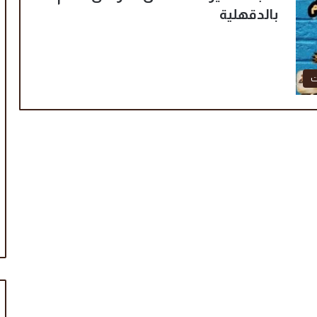
بالدقهلية
ت