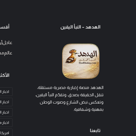
الهدهد – النبأ اليقين
أقسا
عاجل
أخ
عالم
مح
الأكثر
الهدهد منصة إخبارية مصرية مستقلة،
اخبار 
تنقل الحقيقة بصدق، وتقدّم النبأ اليقين،
وتعكس نبض الشارع وصوت الوطن
اخبار ا
بمهنية وشفافية.
اخبار 
اخبار 
تابعنا
امريكا