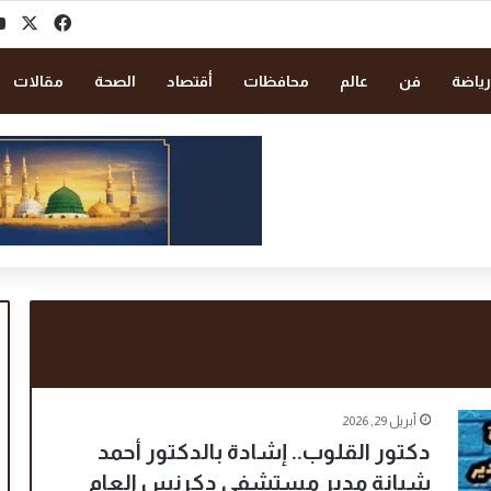
‫X
فيسبو
رياضة
فن
عالم
محافظات
أقتصاد
الصحة
مقالات
أبريل 29, 2026
دكتور القلوب.. إشادة بالدكتور أحمد
شبانة مدير مستشفى دكرنس العام