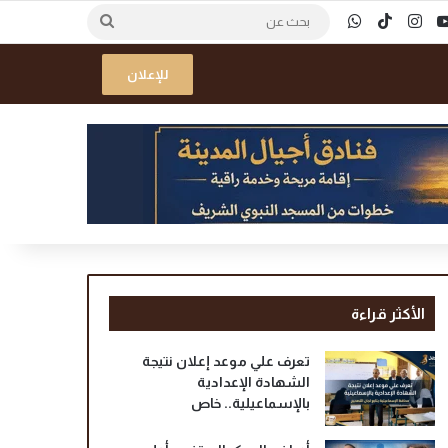
ك
‫YouTube
انستقرام
‫TikTok
واتساب
بحث
عن
للإعلان
الأكثر قراءة
تعرف علي موعد إعلان نتيجة
الشهادة الإعدادية
بالإسماعيلية.. خاص