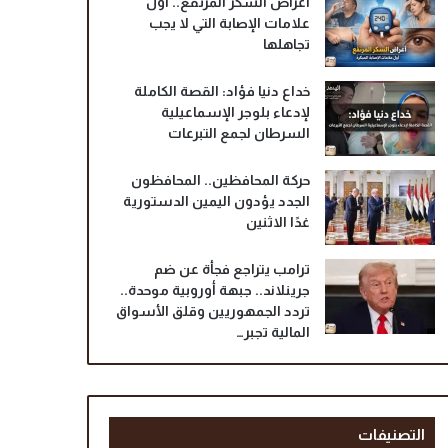
أعراض السكر المرتفع.. أول
علامات الإصابة التي لا يجب
تجاهلها
خداع دنيا فؤاد: القصة الكاملة
لإدعاء بلوجر الإسماعيلية
السرطان لجمع التبرعات
حركة المحافظين.. المحافظون
الجدد يؤدون اليمين الدستورية
غدًا الاثنين
ترامب يتراجع فجأة عن ضم
جرينلاند.. جبهة أوروبية موحدة..
تردد الجمهوريين وقلق الأسواق
المالية تجبر…
التصنيفات