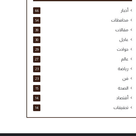
أخبار
66
محافظات
54
مقالات
39
عاجل
30
حوادث
29
عالم
27
رياضة
23
فن
23
الصحة
15
أقتصاد
14
تحقيقات
14