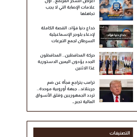
أعراض السكر المرتفع.. أول
علامات الإصابة التي لا يجب
تجاهلها
خداع دنيا فؤاد: القصة الكاملة
لإدعاء بلوجر الإسماعيلية
السرطان لجمع التبرعات
حركة المحافظين.. المحافظون
الجدد يؤدون اليمين الدستورية
غدًا الاثنين
ترامب يتراجع فجأة عن ضم
جرينلاند.. جبهة أوروبية موحدة..
تردد الجمهوريين وقلق الأسواق
المالية تجبر…
التصنيفات