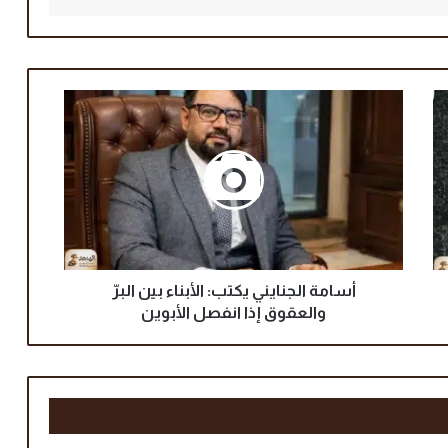
أ
س
ا
م
ة
ا
ل
ج
ن
ا
أسامة الجنايني یکتب: الأبناء بين البرّ
ي
والعقوق إذا انفصل الأبوين
ن
ي
ی
ک
ت
ب