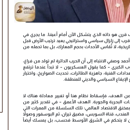
رن هو ذاته الذي يتشكل الآن أمام أعيننا. ما يجري في
قرب إلى زلزال سياسي واستراتيجي يعيد ترتيب الأرض قبل
يخية، لا تُقاس الأحداث بحجم المعارك، بل بما تحمله من
د وصفي الانتباه إلى أن الحرب الدائرة لم تولد من فراغ،
الكبرى – كما يقول العسكريون – لا تبدأ عندما ترتفع
دات الفنية: جاهزية الطائرات، تحديث الصواريخ، واختيار
الإيقاع السياسي والديني للمنطقة.
عن الهدف، فإسقاط نظام هنا أو تغيير معادلة هناك لا
ت البحرية والجوية. الهدف الأعمق – في تقدير كثير من
مخنق الاقتصاد العالمي؛ تلك السلسلة من الممرات التي
 المندب، قناة السويس، مضيق تيران، ثم البوسفور وصولاً
ن لا يتحكم في الشرق الأوسط فحسب، بل يمسك أيضاً