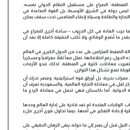
المنطقة: الصراع على مستقبل النظام الدولي نفسه.
ي ليس دولة في الشرق الأوسط، بل القوة الصاعدة في
لتجارة والطاقة وسيلة لإبقاء المنافس تحت سقف يمكن
كما جرت العادة في كل الحروب – ساحة أخرى للصراع في
 ما تُصنع الوقائع، ولا تُكتب الحقيقة كاملة إلا بعد أن
الة الضغط المتزامن على عدد من الدول الكبرى في العالم
لدول، رغم اختلافاتها، تمثل معاً ثقلاً جغرافياً وعسكرياً
غيرت معادلات كثيرة في المنطقة. لذلك تبدو الأزمات
يلة تمنع تشكل هذا التوازن.
 ممرات بحرية، بل أوراق قوة استراتيجية. ومصر تدرك أن
ثقل في معادلة التجارة العالمية. والسعودية تعرف أن
ة الدولية. أما باكستان فهي تحمل في معادلة الردع ما
لولايات المتحدة لم تعد قادرة على إدارة العالم وحدها
رة لإعادة التفكير في أمنها، بينما تحاول قوى أخرى ملء
 النيل قبل أن يعبر إلى ما حوله، يبقى الرهان الحقيقي على