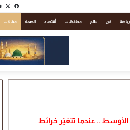
‫X
فيسبو
رياضة
فن
عالم
محافظات
أقتصاد
الصحة
مقالات
لأوسط .. عندما تتغيّر خرائط