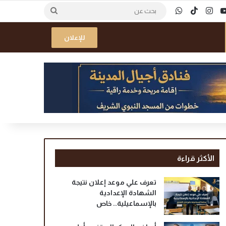
ك
‫YouTube
انستقرام
‫TikTok
واتساب
بحث
عن
للإعلان
الأكثر قراءة
تعرف علي موعد إعلان نتيجة
الشهادة الإعدادية
بالإسماعيلية.. خاص