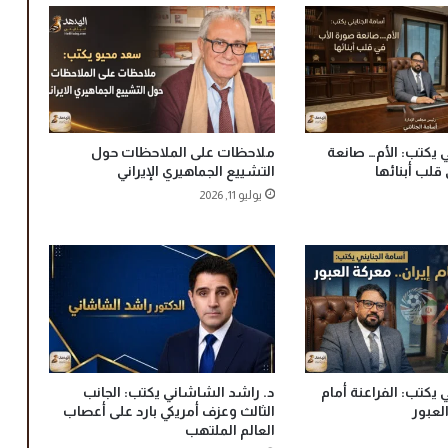
:
ا
ل
أ
ب
ن
ا
 يكتب: الأم… صانعة
ملاحظات على الملاحظات حول
ء
قلب أبنائها
التشييع الجماهيري الإيراني
ب
يوليو 11, 2026
ي
ن
ا
ل
ب
رّ
و
ا
ل
ع
 يكتب: الفراعنة أمام
د. راشد الشاشاني يكتب: الجانب
ق
العبور
الثالث وعزف أمريكي بارد على أعصاب
العالم الملتهب
و