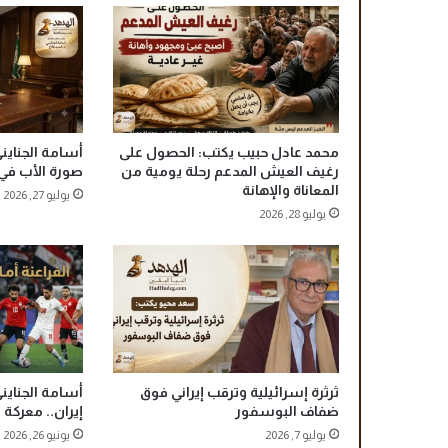
ا
ن
ي
ة
ل
ح
ز
محمد عادل حبيب يكتب: الحصول على
أسامة الجنايني
ب
رغيف العيش المدعم رحلة يومية من
صورة الأب في 
م
المعاناة والإهانة
يوليو 27, 2026
س
يوليو 28, 2026
ت
ق
ب
ل
و
ط
ن
ب
ا
ثرثرة إسرائيلية وترقب إيراني فوق
أسامة الجنايني
ل
ضفاف البوسفور
إيران.. معركة 
ج
يوليو 7, 2026
يونيو 26, 2026