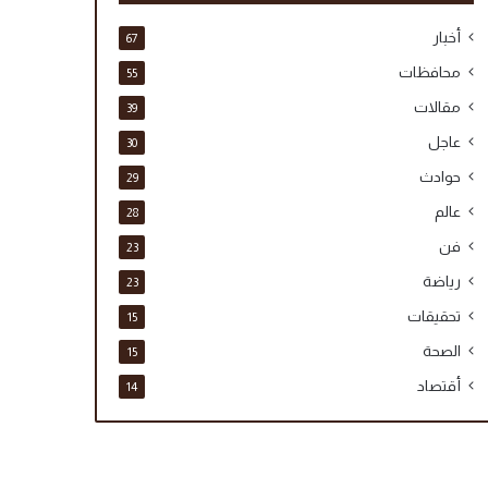
أخبار
67
محافظات
55
مقالات
39
عاجل
30
حوادث
29
عالم
28
فن
23
رياضة
23
تحقيقات
15
الصحة
15
أقتصاد
14