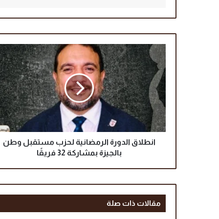
ا
ن
ط
ل
ا
ق
ا
ل
د
و
انطلاق الدورة الرمضانية لحزب مستقبل وطن
ر
بالجيزة بمشاركة 32 فريقًا
ة
ا
ل
ر
مقالات ذات صلة
م
ض