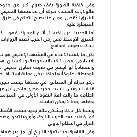
وفي خلفية الصورة يقف صراع أكبر من حدود 
فالولايات المتحدة تدرك أن منافسها الحقيق
الشرق الأقصى. ومن هنا يصبح التحكم في طرق ا
السيطرة عليه.
أما الحديث عن الخسائر أثناء المعارك فهو – 
الشرق الأوسط ففي زمن الحرب تُصنع الروايات بقدر
يسكت صوت المدافع.
لكن ما يلفت الانتباه في المشهد الإقليمي هو ح
الإسلامي: مصر، تركيا، السعودية، وباكستان. هذه ا
واقتصادياً لو اجتمع في صيغة تعاون حقيقي لت
المحيطة بها وكأنها حلقات في عملية استنزاف طو
تركيا تدرك أن المضائق التي تملكها ليست مجرد
قناة السويس ليست مجرد مجرى ملاحي، بل مركز 
الطاقة ما زالت لغة النفوذ الأولى في السياس
يجعلها رقماً لا يمكن تجاهله.
وسط كل ذلك يتشكل عالم جديد متعدد الأقطاب. ا
كما فعلت بعد الحرب الباردة، وأوروبا تبدو مضط
الفراغ في النظام الدولي.
وفي القاهرة، حيث تعوّد التاريخ أن يمرّ عبر ضفاف