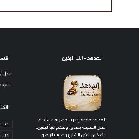
ي
ز
ة
ب
م
ش
ا
ر
ك
الهدهد – النبأ اليقين
أقسا
ة
3
2
عاجل
أخ
ف
عالم
مح
ر
ي
قً
ا
الأكثر
الهدهد منصة إخبارية مصرية مستقلة،
اخبار 
تنقل الحقيقة بصدق، وتقدّم النبأ اليقين،
وتعكس نبض الشارع وصوت الوطن
اخبار ا