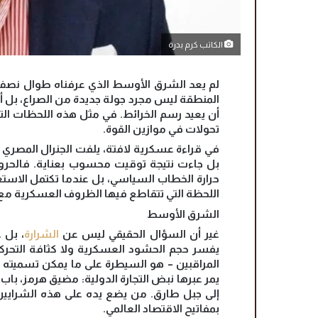
الكاتب كرم بدرة
لم يعد الشرق الأوسط الذي عرفناه طوال نصف ق
المنطقة ليس مجرد جولة جديدة من الصراع، بل أ
أن يعيد رسم الخرائط. في مثل هذه اللحظات التار
تحولات في موازين القوة.
في قراءة عسكرية لافتة، يلفت الجنرال المصري أحم
بل جاءت نتيجة توقيت محسوب بعناية. فالحروب 
حرارة الخطاب السياسي، بل عندما تكتمل الاستعدا
اللحظة التي تتقاطع فيها الظروف العسكرية مع 
الشرق الأوسط
غير أن السؤال الحقيقي ليس عن
الشرارة
، بل 
يفسر حجم الحشود العسكرية ولا كثافة التحركا
المراقبين – هو السيطرة على ما يمكن تسميته ب
يمر عبرها نبض التجارة الدولية: مضيق هرمز، باب
إلى جبل طارق. من يضع يده على هذه الشرايي
بمفاتيح الاقتصاد العالمي.