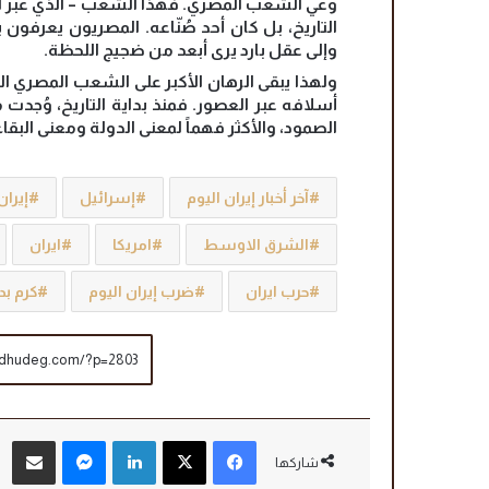
وعي الشعب المصري. فهذا الشعب – الذي عبر آل
التاريخ، بل كان أحد صُنّاعه. المصريون يعرفون
وإلى عقل بارد يرى أبعد من ضجيج اللحظة.
ولهذا يبقى الرهان الأكبر على الشعب المصري ا
أسلافه عبر العصور. فمنذ بداية التاريخ، وُجدت مص
الصمود، والأكثر فهماً لمعنى الدولة ومعنى البقاء
آخر أخبار إيران اليوم
إسرائيل
إيران
الشرق الاوسط
امريكا
ايران
حرب ايران
ضرب إيران اليوم
كرم بد
فيسبوك
‫X
لينكدإن
ماسنجر
مشاركة عبر البريد
شاركها