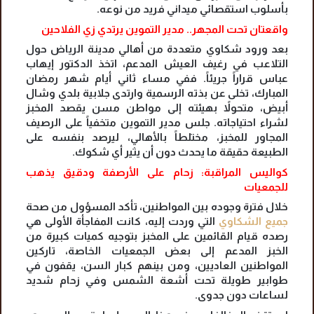
بأسلوب استقصائي ميداني فريد من نوعه.
واقعتان تحت المجهر.. مدير التموين يرتدي زي الفلاحين
بعد ورود شكاوي متعددة من أهالي مدينة الرياض حول
التلاعب في رغيف العيش المدعم، اتخذ الدكتور إيهاب
عباس قراراً جريئاً. ففي مساء ثاني أيام شهر رمضان
المبارك، تخلى عن بذته الرسمية وارتدى جلابية بلدي وشال
أبيض، متحولاً بهيئته إلى مواطن مسن يقصد المخبز
لشراء احتياجاته. جلس مدير التموين متخفياً على الرصيف
المجاور للمخبز، مختلطاً بالأهالي، ليرصد بنفسه على
الطبيعة حقيقة ما يحدث دون أن يثير أي شكوك.
كواليس المراقبة: زحام على الأرصفة ودقيق يذهب
للجمعيات
خلال فترة وجوده بين المواطنين، تأكد المسؤول من صحة
جميع الشكاوي
التي وردت إليه، كانت المفاجأة الأولى هي
رصده قيام القائمين على المخبز بتوجيه كميات كبيرة من
الخبز المدعم إلى بعض الجمعيات الخاصة، تاركين
المواطنين العاديين، ومن بينهم كبار السن، يقفون في
طوابير طويلة تحت أشعة الشمس وفي زحام شديد
لساعات دون جدوى.