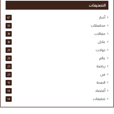
التصنيفات
أخبار
67
محافظات
55
مقالات
39
عاجل
30
حوادث
29
عالم
28
رياضة
23
فن
23
الصحة
15
أقتصاد
14
تحقيقات
14