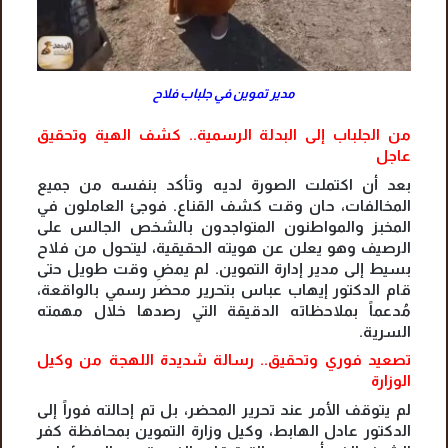
مدير تموين في جلباب فلاح
من الجلباب إلى البدلة الرسمية.. كشف الهية وتحقيق
عاجل
بعد أن اكتملت الصورة لديه وتأكد بنفسه من جميع
المخالفات، حان وقت كشف القناع. فوجئ العاملون في
المخبز والمواطنون المتواجدون بالشخص الجالس على
الرصيف وهو يعلن عن هويته الحقيقية، ليتحول من فلاح
بسيط إلى مدير إدارة التموين. لم يمضِ وقت طويل حتى
قام الدكتور إيهاب عباس بتحرير محضر رسمي بالواقعة،
مُدعماً بملاحظاته الدقيقة التي رصدها خلال مهمته
السرية.
تصعيد فوري وتحقيق.. رسالة شديدة اللهجة من وكيل
الوزارة
لم يتوقف الأمر عند تحرير المحضر، بل تم إحالته فوراً إلى
الدكتور عادل الهابط، وكيل وزارة التموين بمحافظة كفر