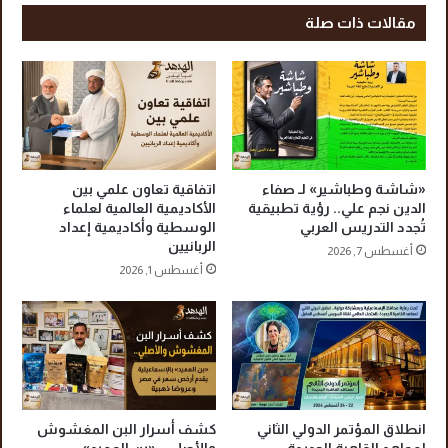
ي
ع
مقالات ذات صلة
د
ن
ا
ا
ل
ي
ف
ة
ط
ا
ر
ل
2
م
0
ر
«شاشة وطباشير» لـ صفاء
اتفاقية تعاون علمي بين
2
ك
الدين نجم علي.. رؤية تطبيقية
الأكاديمية العالمية لعلماء
6
تُجدد التدريس العربي
الوسطية وأكاديمية إعداد
ز
الربانيين
ة
أغسطس 7, 2026
ب
أغسطس 1, 2026
ع
د
ج
ر
ا
ح
ة
انطلاق المؤتمر الدولي الثاني
كشف أسرار البن المغشوش