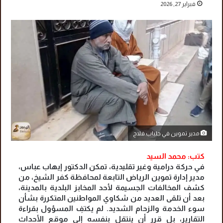
فبراير 27, 2026
مدير تموين في جلباب فلاح
كتب: محمد السيد
في حركة درامية وغير تقليدية، تمكن الدكتور إيهاب عباس،
مدير إدارة تموين الرياض التابعة لمحافظة كفر الشيخ، من
كشف المخالفات الجسيمة لأحد المخابز البلدية بالمدينة،
بعد أن تلقى العديد من شكاوي المواطنين المتكررة بشأن
سوء الخدمة والزحام الشديد. لم يكتفِ المسؤول بقراءة
التقارير، بل قرر أن ينتقل بنفسه إلى موقع الأحداث