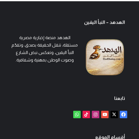
الهدهد – النبأ اليقين
الهدهد منصة إخبارية مصرية
مستقلة، تنقل الحقيقة بصدق، وتقدّم
النبأ اليقين، وتعكس نبض الشارع
وصوت الوطن بمهنية وشفافية.
تابعنا
‫X
فيسبوك
‫YouTube
انستقرام
‫TikTok
واتساب
أقسام الموقع