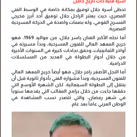
أسرة فنية ذات تاريخ حافل
تحظى أسرة جلال توفيق بمكانة خاصة في الوسط الفني
المصري، حيث يعتبر الراحل جلال توفيق أحد أبرز مخرجي
المسرح القومي، وله بصمات واضحة في الحركة المسرحية
المصرية.
أما نجله الأكبر الفنان ياسر جلال، من مواليد 1969، فهو
خريج المعهد العالي للفنون المسرحية، وبدأ مسيرته في
أواخر الثمانينيات، وحقق نجاحات كبيرة في السنوات الأخيرة
من خلال أدوار البطولة في العديد من المسلسلات
الدرامية.
أما النجل الأصغر رامز جلال، فهو أيضاً خريج المعهد العالي
للفنون المسرحية، وبدأ مشواره الفني بأدوار ثانوية قبل أن
ينتقل إلى البطولة السينمائية. لكن الشهرة الأوسع التي
حققها جاءت من خلال برامج المقالب التي يقدمها سنوياً
في شهر رمضان، والتي تتصدر نسب المشاهدة في
الوطن العربي عاماً بعد عام.