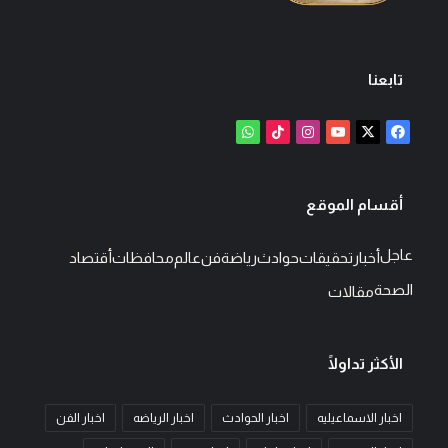
تابعنا
‫X
فيسبوك
‫YouTube
انستقرام
‫TikTok
واتساب
أقسام الموقع
عاجل
أخبار
تحقيقات
حوادث
رياضة
فن
عالم
محافظات
أقتصاد
الصحة
مقالات
الأكثر تداولًا
اخبار الاسماعيليه
اخبار الحوادث
اخبار الرياضه
اخبار الفن