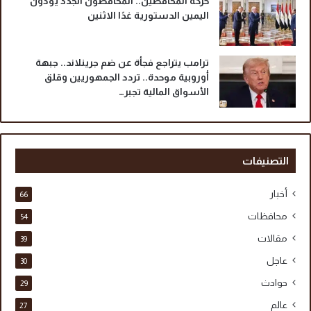
حركة المحافظين.. المحافظون الجدد يؤدون
ي
اليمين الدستورية غدًا الاثنين
ر
م
ح
ترامب يتراجع فجأة عن ضم جرينلاند.. جبهة
د
أوروبية موحدة.. تردد الجمهوريين وقلق
د
الأسواق المالية تجبر…
ة
التصنيفات
أخبار
66
محافظات
54
مقالات
39
عاجل
30
حوادث
29
عالم
27