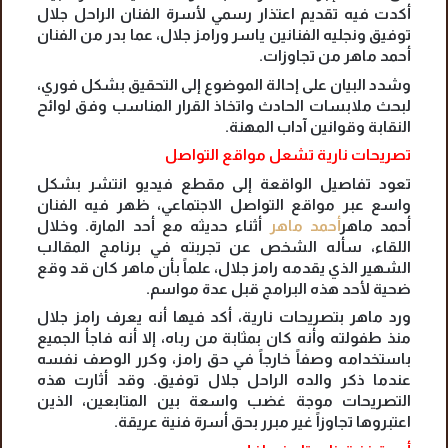
أكدت فيه تقديم اعتذار رسمي لأسرة الفنان الراحل جلال
توفيق ونجليه الفنانين ياسر ورامز جلال، عما بدر من الفنان
أحمد ماهر من تجاوزات.
وشدد البيان على إحالة الموضوع إلى التحقيق بشكل فوري،
لبحث ملابسات الحادث واتخاذ القرار المناسب وفق لوائح
النقابة وقوانين آداب المهنة.
تصريحات نارية تشعل مواقع التواصل
تعود تفاصيل الواقعة إلى مقطع فيديو انتشر بشكل
واسع عبر مواقع التواصل الاجتماعي، ظهر فيه الفنان
أحمد ماهر
أحمد ماهر
أثناء حديثه مع أحد المارة. وخلال
اللقاء، سأله الشخص عن تجربته في برنامج المقالب
الشهير الذي يقدمه رامز جلال، علماً بأن ماهر كان قد وقع
ضحية لأحد هذه البرامج قبل عدة مواسم.
ورد ماهر بتصريحات نارية، أكد فيها أنه يعرف رامز جلال
منذ طفولته وأنه كان بمثابة من رباه، إلا أنه فاجأ الجميع
باستخدامه وصفاً خارجاً في حق رامز، وكرر الوصف نفسه
عندما ذكر والده الراحل جلال توفيق. وقد أثارت هذه
التصريحات موجة غضب واسعة بين المتابعين، الذين
اعتبروها تجاوزاً غير مبرر بحق أسرة فنية عريقة.