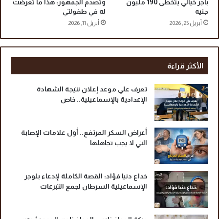
بأجر خيالي يتخطى 190 مليون
وتصدم الجمهور: هذا ما تعرضت
ا
جنيه
له في طفولتي
ل
أبريل 25, 2026
أبريل 11, 2026
م
ن
ش
ا
الأكثر قراءة
ر
»
تعرف علي موعد إعلان نتيجة الشهادة
د
الإعدادية بالإسماعيلية.. خاص
ا
ر
ر
أعراض السكر المرتفع.. أول علامات الإصابة
ع
التي لا يجب تجاهلها
ا
ي
ة
ل
خداع دنيا فؤاد: القصة الكاملة لإدعاء بلوجر
م
الإسماعيلية السرطان لجمع التبرعات
د
ة
غ