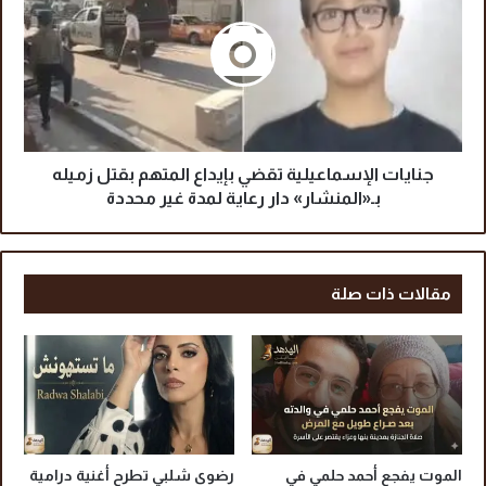
و
ا
ر
ي
ا
ا
ل
ت
س
ا
ع
ل
و
إ
د
س
جنايات الإسماعيلية تقضي بإيداع المتهم بقتل زميله
ي
م
بـ«المنشار» دار رعاية لمدة غير محددة
ة
ا
و
ع
ي
ي
ل
ل
مقالات ذات صلة
ت
ي
ق
ة
ي
ت
م
ق
ح
ض
م
ي
د
ب
ب
إ
الموت يفجع أحمد حلمي في
رضوى شلبي تطرح أغنية درامية