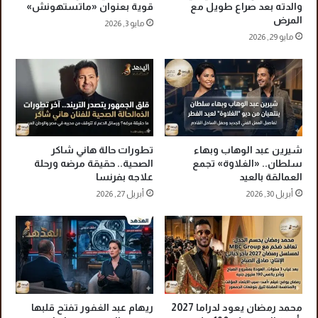
ن
ي
والدته بعد صراع طويل مع
قوية بعنوان «ماتستهونش»
س
د
المرض
مايو 3, 2026
ل
ا
مايو 29, 2026
م
ع
ا
ا
ن
ل
.
م
.
ت
ف
ه
ي
م
شيرين عبد الوهاب وبهاء
تطورات حالة هاني شاكر
د
ب
سلطان.. «الغلاوة» تجمع
الصحية.. حقيقة مرضه ورحلة
ي
ق
العمالقة بالعيد
علاجه بفرنسا
و
ت
أبريل 30, 2026
أبريل 27, 2026
ل
ز
م
ي
ل
ه
ب
ـ
محمد رمضان يعود لدراما 2027
ريهام عبد الغفور تفتح قلبها
«