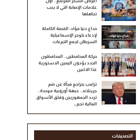
أعراض السكر المرتفع.. أول
علامات الإصابة التي لا يجب
تجاهلها
خداع دنيا فؤاد: القصة الكاملة
لإدعاء بلوجر الإسماعيلية
السرطان لجمع التبرعات
حركة المحافظين.. المحافظون
الجدد يؤدون اليمين الدستورية
غدًا الاثنين
ترامب يتراجع فجأة عن ضم
جرينلاند.. جبهة أوروبية موحدة..
تردد الجمهوريين وقلق الأسواق
المالية تجبر…
التصنيفات