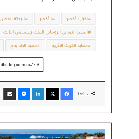
اخبار الأقصر
الأقصر
البعثة المصري
العصر اليوناني الروماني الملك رمسيس الثالث
معابد الكرنك الأثرية
معبد الإله بتاح
فيسبوك
‫X
لينكدإن
ماسنجر
مشاركة عبر البريد
شاركها
إ