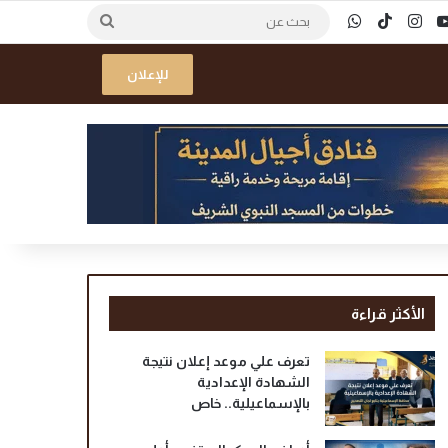
ك
‫YouTube
انستقرام
‫TikTok
واتساب
بحث
عن
للإعلان
الأكثر قراءة
تعرف علي موعد إعلان نتيجة
الشهادة الإعدادية
بالإسماعيلية.. خاص