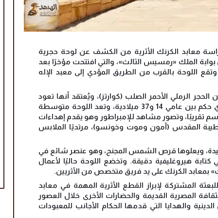
راسة معابد الكرنك الأثرية من الكشف عن لوحة حجرية
 بوابة الملك «رمسيس الثالث»، والتي افتتحت مؤخرًا بعد
. وتقع اللوحة بالقرب من الطريق المؤدي إلى معبد الإله
لحجر الرملي الأحمر الصلب (كوارتز)، ويُعتقد أنها تعود
«تيبيريوس» الذي حكم بين عامي 14 و37 ميلادية، وتعد اللوحة متوسطة
حجم، إذ يبلغ طولها حوالي 60 سم وعرضها 40 سم تقريبًا، وتصور مشاهد للإمبراطور وهو يقدم إهداءات
طيبة المقدس (آمون وموت وخونسو)، مرتديًا الملابس
جيدة، ويعلوها قرص الشمس المجنح، وهو عنصر شائع في
كتابة هيروغليفية دقيقة. وتخضع اللوحة حاليًا لأعمال
» بمعابد الكرنك على يد فريق متخصص من الأثريين.
بعثة المشتركة لإبراز القطع الأثرية المهمة في معابد
ثقافة المصرية القديمة والحضارات الأخرى خلال العصور
الدينية والهدايا التي قدمها الحكام الأجانب للمعبودات