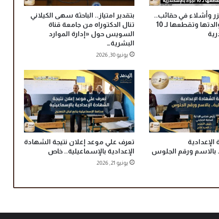
ا
ر وأشلاء في حقائب..
بتقدير امتياز.. الباحثة سهى الكيلاني
ح
محامية تذبح والدتها وتقطعها لـ 10
تنال الدكتوراه من جامعة قناة
و
رية
السويس حول «إدارة الموارد
ل
البشرية…
م
يونيو 30, 2026
خ
ا
ط
ر
ا
ل
إ
د
م
 الإعدادية
تعرف علي موعد إعلان نتيجة الشهادة
. بالاسم ورقم الجلوس
الإعدادية بالإسماعيلية.. خاص
ا
ن
يونيو 21, 2026