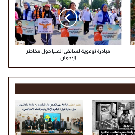
ب
ا
د
ر
ة
ت
و
ع
و
مبادرة توعوية لسائقي المنيا حول مخاطر
ي
الإدمان
ة
ل
س
ا
ئ
ق
ي
ا
ل
م
ن
ي