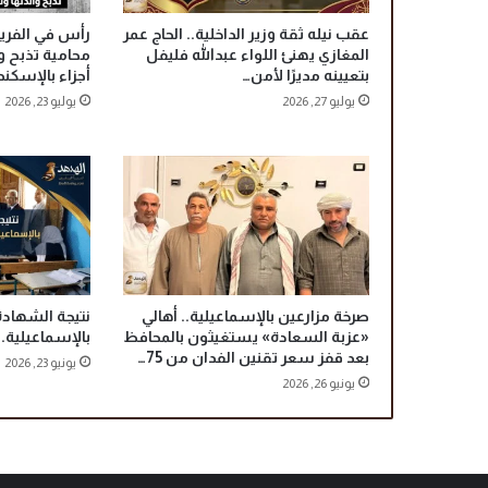
خ
عقب نيله ثقة وزير الداخلية.. الحاج عمر
رأس في الفريز
ل
المغازي يهنئ اللواء عبدالله فليفل
ا
بتعيينه مديرًا لأمن…
أجزاء بالإسكند
ل
يوليو 27, 2026
يوليو 23, 2026
إ
ج
ا
ز
ة
ن
ص
ف
ا
ل
صرخة مزارعين بالإسماعيلية.. أهالي
نتيجة الشهادة
«عزبة السعادة» يستغيثون بالمحافظ
بالإسماعيلية.
ع
بعد قفز سعر تقنين الفدان من 75…
ا
يونيو 23, 2026
م
يونيو 26, 2026