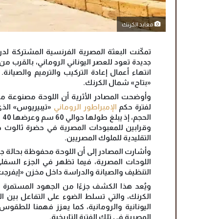
معابد الكرنك
تمكّنت البعثة المصرية الفرنسية المشتركة لد
جديدة تعود للعصر اليوناني الروماني، بالقرب من
انتهاء أعمال إعادة التركيب والترميم والصيانة
«بتاح» شمال الكرنك.
وأوضحت المصادر الأثرية أن اللوحة مصنوعة من ا
لفترة حكم
الإمبراطور الروماني
ال
وقرابين للمعبودات المصرية في حضرة ثالوث 
التقليدية للملوك المصريين.
وأشارت المصادر إلى أن اللوحة محفوظة بحالة 
اللوحات المصرية، فيما تظهر في الجزء السفلي 
التنظيف والصيانة والدراسة داخل مخزن «إيفرجت
ويُعد هذا الكشف جزءًا من الجهود المستمرة لل
الكرنك، والتي تسلط الضوء على التفاعل بين ال
اليونانية والرومانية، كما يعزز فهمنا للطقوس 
المصرية في تلك الفترة التاريخية.