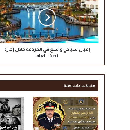
ق
ب
ا
ل
س
ي
ا
ح
ي
إقبال سياحي واسع في الغردقة خلال إجازة
و
نصف العام
ا
س
ع
ف
مقالات ذات صلة
ي
ا
ل
غ
ر
د
ق
ة