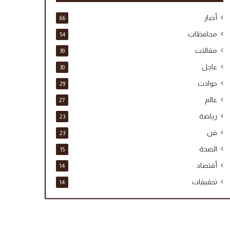
أخبار
66
محافظات
54
مقالات
39
عاجل
30
حوادث
29
عالم
27
رياضة
23
فن
23
الصحة
15
أقتصاد
14
تحقيقات
14