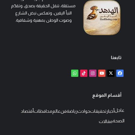
مستقلة، تنقل الحقيقة بصدق، وتقدّم
النبأ اليقين، وتعكس نبض الشارع
وصوت الوطن بمهنية وشفافية.
تابعنا
‫X
فيسبوك
‫YouTube
انستقرام
‫TikTok
واتساب
أقسام الموقع
عاجل
أخبار
تحقيقات
حوادث
رياضة
فن
عالم
محافظات
أقتصاد
الصحة
مقالات