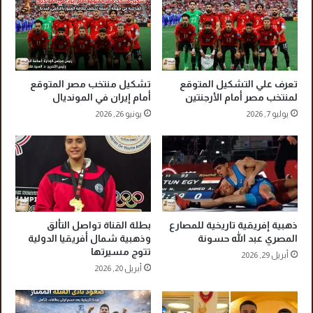
ص
»
ي
ع
ل
ل
غ
ى
ر
ا
ا
ل
تعرف علي التشكيل المتوقع
تشكيل منتخب مصر المتوقع
م
ا
لمنتخب مصر أمام الأرجنتين
أمام إيران في المونديال
ة
ت
يوليو 7, 2026
يونيو 26, 2026
«
ح
ا
ا
ل
د
م
ا
ت
ل
خ
س
ل
ع
ذهبية إفريقية تاريخية للمصارع
بطلة القناة تواصل التألق
ف
و
المصري عبد الله حسونة
وذهبية شمال أفريقيا الدولية
»
د
تتوج مسيرتها
أبريل 29, 2026
إ
ي
أبريل 20, 2026
م
ا
م