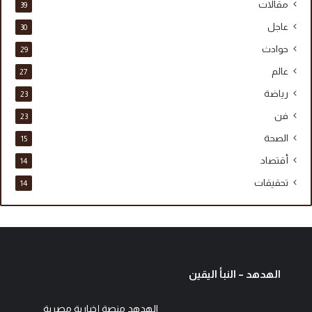
مقالات
39
عاجل
30
حوادث
29
عالم
27
رياضة
23
فن
23
الصحة
15
أقتصاد
14
تحقيقات
14
الهدهد – النبأ اليقين
الهدهد منصة إخبارية مصرية