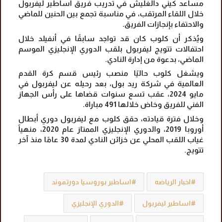
مساعد كيني دالغليش في تدريب فريق أساطير ليفربول
خلال اللقاء المرتقب، في مناسبة تجمع بين الحنين للماضي
والاحتفاء بإنجازات الفريق.
ويُذكر أن كلوب كان قد تواجد سابقًا في أنفيلد خلال
احتفالات تتويج ليفربول بلقب الدوري الإنجليزي الموسم
الماضي، بدعوة من إدارة النادي.
ويشغل كلوب حاليًا منصب رئيس قسم كرة القدم
العالمية في شركة ريد بول، بعد رحيله عن ليفربول في
مايو 2024، عقب تسع سنوات قضاها على رأس الجهاز
الفني للفريق وخاض خلالها 491 مباراة.
وخلال فترة قيادته، حقق كلوب مع ليفربول دوري أبطال
أوروبا 2019، والدوري الإنجليزي الممتاز عام 2020، منهياً
غياب اللقب المحلي عن خزائن النادي لمدة 30 عامًا منذ آخر
تتويج.
اخبار الرياضه
اساطير بوروسيا دورتموند
اساطير ليفربول
الدوري الإنجليزي