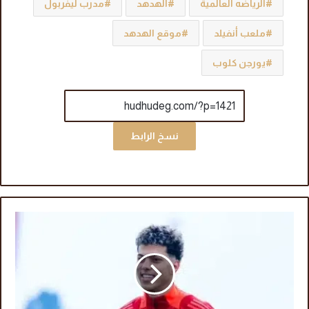
الرياضه العالمية
الهدهد
مدرب ليفربول
ملعب أنفيلد
موقع الهدهد
يورجن كلوب
نسخ الرابط
ا
ل
أ
ه
ل
ي
يُ