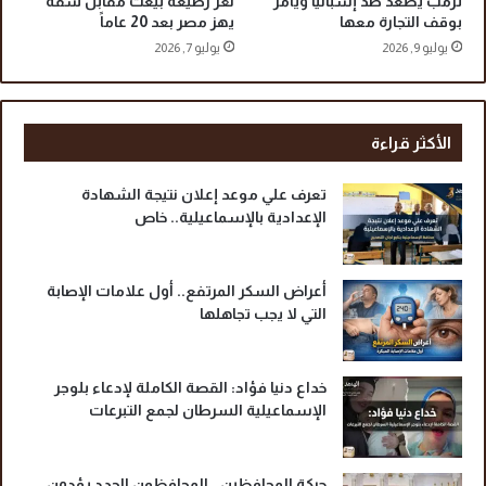
ترمب يصعّد ضد إسبانيا ويأمر
لغز رضيعة بيعت مقابل شقة
ى
بوقف التجارة معها
يهز مصر بعد 20 عاماً
م
يوليو 9, 2026
يوليو 7, 2026
ص
ر
الأكثر قراءة
تعرف علي موعد إعلان نتيجة الشهادة
الإعدادية بالإسماعيلية.. خاص
أعراض السكر المرتفع.. أول علامات الإصابة
التي لا يجب تجاهلها
خداع دنيا فؤاد: القصة الكاملة لإدعاء بلوجر
الإسماعيلية السرطان لجمع التبرعات
حركة المحافظين.. المحافظون الجدد يؤدون