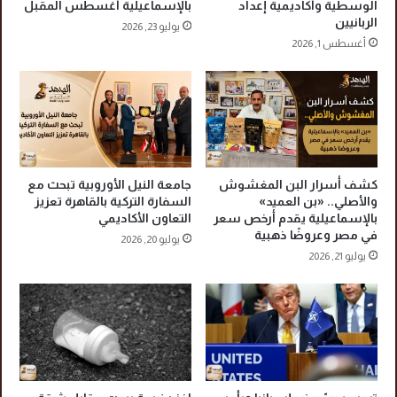
ا
ث
الوسطية وأكاديمية إعداد
بالإسماعيلية أغسطس المقبل
ل
الربانيين
ا
يوليو 23, 2026
ي
ق
أغسطس 1, 2026
ف
ا
ي
ل
ا
ح
ل
ق
إ
ي
م
ق
ا
ة
كشف أسرار البن المغشوش
جامعة النيل الأوروبية تبحث مع
ر
ف
والأصلي.. «بن العميد»
السفارة التركية بالقاهرة تعزيز
ا
ي
بالإسماعيلية يقدم أرخص سعر
التعاون الأكاديمي
ت
ز
في مصر وعروضًا ذهبية
يوليو 20, 2026
و
م
يوليو 21, 2026
ت
ن
س
ا
ل
ل
ي
ض
م
ج
ه
ي
إ
ج
ل