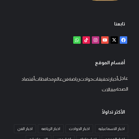
تابعنا
‫X
فيسبوك
‫YouTube
انستقرام
‫TikTok
واتساب
أقسام الموقع
عاجل
أخبار
تحقيقات
حوادث
رياضة
فن
عالم
محافظات
أقتصاد
الصحة
مقالات
الأكثر تداولًا
اخبار الاسماعيليه
اخبار الحوادث
اخبار الرياضه
اخبار الفن