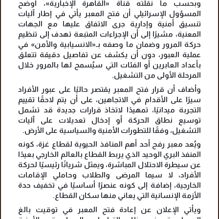
وبحسب ما نقلته قناة «القاهرة الإخبارية»، أوضح
المسؤول الإسرائيلي أن فتح المعبر يأتي في إطار آليات
تنسيق أمنية وإدارية جرى الاتفاق عليها مع الجهات
المعنية، مشيرًا إلى أن الإجراءات المتبعة تهدف إلى تنظيم
حركة المرور وضمان ما وصفه بـ«الانسيابية والأمن» في
عملية العبور، دون أن يكشف عن تفاصيل دقيقة تتعلق
بأعداد العابرين أو الفئات التي سيُسمح لها بالمرور خلال
المرحلة الأولى من التشغيل.
وأضاف أن قرار فتح المعبر يقتصر حاليًا على عبور الأفراد
سيرًا على الأقدام في الاتجاهين، على أن يتم لاحقًا تقييم
التجربة ميدانيًا، تمهيدًا لاتخاذ قرارات جديدة قد تشمل
توسيع نطاق الحركة أو إدخال تعديلات على آليات
التشغيل، وفقًا للتطورات الأمنية والسياسية على الأرض.
ويُعد معبر رفح أحد أهم المنافذ الحيوية لقطاع غزة، كونه
المنفذ البري الوحيد الذي يربط القطاع بالعالم الخارجي بعيدًا
عن سيطرة الاحتلال المباشرة، ويمثل شريانًا رئيسيًا لحركة
الأفراد، لا سيما المرضى والطلاب وحاملي الإقامات
الخارجية، إضافة إلى كونه عنصرًا أساسيًا في تخفيف حدة
الأزمة الإنسانية التي يعاني منها سكان القطاع.
ويأتي الإعلان عن إعادة فتح المعبر في توقيت بالغ