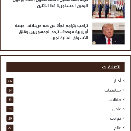
اليمين الدستورية غدًا الاثنين
ترامب يتراجع فجأة عن ضم جرينلاند.. جبهة
أوروبية موحدة.. تردد الجمهوريين وقلق
الأسواق المالية تجبر…
التصنيفات
أخبار
66
محافظات
54
مقالات
39
عاجل
30
حوادث
29
عالم
27