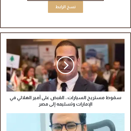
نسخ الرابط
س
ق
و
ط
م
س
ت
ر
ي
ح
سقوط مستريح السيارات.. القبض على أمير الهلالي في
ا
الإمارات وتسليمه إلى مصر
ل
س
م
ي
ح
ا
م