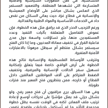
الحساسية، في ظل التطورات السياسية والأمنية
المتسارعة التي تشهدها المنطقة، والتصعيد المستمر
الذي انعكس بشكل مباشر على الأوضاع المعيشية
والإنسانية في قطاع غزة، حيث يعاني السكان من نقص
حاد في الخدمات الأساسية والمواد الطبية والغذائية.
ورغم الترحيب الحذر الذي قد يرافق مثل هذه الخطوة، فإن
غموض التفاصيل المتعلقة بآليات التنفيذ وعدد
المستفيدين منها، يثير تساؤلات واسعة حول مدى
فاعلية القرار في تخفيف معاناة المدنيين، وما إذا كان الفتح
سيستمر بشكل منتظم أم سيظل مرهونًا بالاعتبارات
الأمنية المتغيرة.
وتترقب الأوساط الفلسطينية والإنسانية نتائج هذه
الخطوة على أرض الواقع، خاصة فيما يتعلق بإمكانية
تسهيل سفر الحالات الإنسانية والمرضية، وتخفيف
الضغط المتراكم على آلاف المواطنين العالقين داخل
القطاع أو خارجه، ممن ينتظرون فتح المعبر منذ فترات
طويلة.
وفي هذا السياق، يرى مراقبون أن فتح معبر رفح، ولو
بشكل جزئي، قد يمثل مؤشرًا على تحركات أوسع لإعادة
ترتيب ملف المعابر، لكنه في الوقت نفسه يظل خطوة
محدودة التأثير ما لم تُستكمل بإجراءات واضحة تضمن