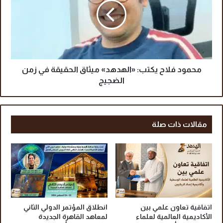
ر
و
ا
د
ت
ف
.
ل
.
ا
ا
ح
ل
ي
محمود فلاح يكتب: «الهدهد» ميثاق الحقيقة في زمن
ق
ك
الضجيج
ب
ت
ض
ب
ع
:
ل
«
مقالات ذات صلة
ى
ا
أ
ل
م
ه
ي
د
ر
ه
ا
د
ل
»
ه
م
اتفاقية تعاون علمي بين
انطلاق المؤتمر الدولي الثاني
ل
ي
الأكاديمية العالمية لعلماء
لمعاهد القاهرة الجديدة